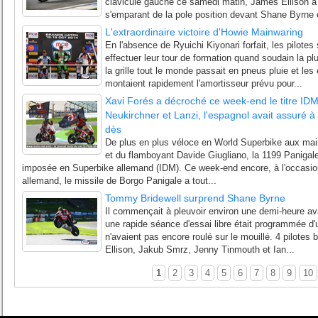
clavicule gauche ce samedi matin, James Ellison a 
s'emparant de la pole position devant Shane Byrne 
L'extraordinaire victoire d'Howie Mainwaring
En l'absence de Ryuichi Kiyonari forfait, les pilotes
effectuer leur tour de formation quand soudain la p
la grille tout le monde passait en pneus pluie et le
montaient rapidement l'amortisseur prévu pour...
Xavi Forés a décroché ce week-end le titre ID
Neukirchner et Lanzi, l'espagnol avait assuré à 
dès
De plus en plus véloce en World Superbike aux ma
et du flamboyant Davide Giugliano, la 1199 Panigal
imposée en Superbike allemand (IDM). Ce week-end encore, à l'occasion
allemand, le missile de Borgo Panigale a tout...
Tommy Bridewell surprend Shane Byrne
Il commençait à pleuvoir environ une demi-heure ava
une rapide séance d'essai libre était programmée d'
n'avaient pas encore roulé sur le mouillé. 4 pilotes 
Ellison, Jakub Smrz, Jenny Tinmouth et Ian...
1
2
3
4
5
6
7
8
9
10