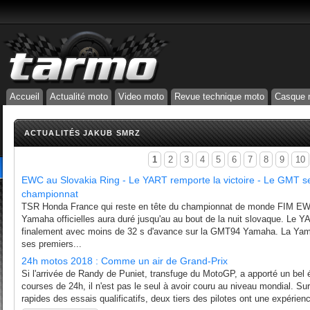
Accueil
Actualité moto
Video moto
Revue technique moto
Casque 
ACTUALITÉS JAKUB SMRZ
1
2
3
4
5
6
7
8
9
10
EWC au Slovakia Ring - Le YART remporte la victoire - Le GMT se
championnat
TSR Honda France qui reste en tête du championnat de monde FIM EWC
Yamaha officielles aura duré jusqu'au au bout de la nuit slovaque. Le
finalement avec moins de 32 s d'avance sur la GMT94 Yamaha. La Yam
ses premiers...
24h motos 2018 : Comme un air de Grand-Prix
Si l'arrivée de Randy de Puniet, transfuge du MotoGP, a apporté un bel éc
courses de 24h, il n'est pas le seul à avoir couru au niveau mondial. Su
rapides des essais qualificatifs, deux tiers des pilotes ont une expérienc