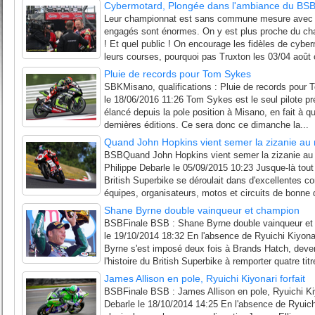
Cybermotard, Plongée dans l'ambiance du BSB 
Leur championnat est sans commune mesure avec 
engagés sont énormes. On y est plus proche du c
! Et quel public ! On encourage les fidèles de cybe
leurs courses, pourquoi pas Truxton les 03/04 août 
Pluie de records pour Tom Sykes
SBKMisano, qualifications : Pluie de records pour
le 18/06/2016 11:26 Tom Sykes est le seul pilote pr
élancé depuis la pole position à Misano, en fait à qu
dernières éditions. Ce sera donc ce dimanche la...
Quand John Hopkins vient semer la zizanie au 
BSBQuand John Hopkins vient semer la zizanie au 
Philippe Debarle le 05/09/2015 10:23 Jusque-là tout
British Superbike se déroulait dans d'excellentes co
équipes, organisateurs, motos et circuits de bonne q
Shane Byrne double vainqueur et champion
BSBFinale BSB : Shane Byrne double vainqueur et 
le 19/10/2014 18:32 En l'absence de Ryuichi Kiyona
Byrne s'est imposé deux fois à Brands Hatch, deven
l'histoire du British Superbike à remporter quatre titr
James Allison en pole, Ryuichi Kiyonari forfait
BSBFinale BSB : James Allison en pole, Ryuichi Kiyo
Debarle le 18/10/2014 14:25 En l'absence de Ryuichi 