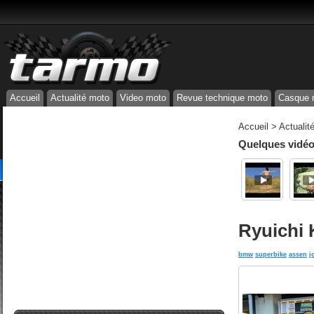
Accueil
Actualité moto
Video moto
Revue technique moto
Casque 
Accueil
>
Actualit
Quelques vidéos
Ryuichi 
bmw
superbike
assen
j