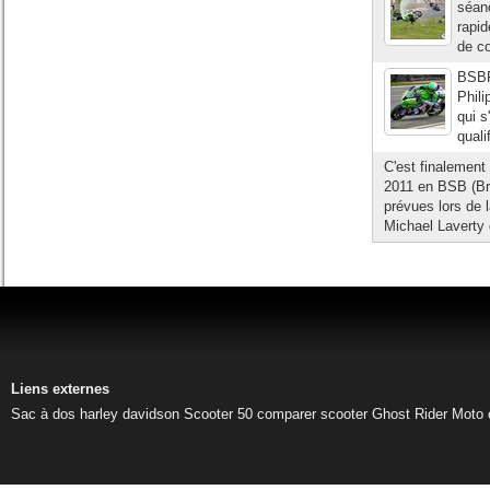
séanc
rapid
de co
BSBFi
Phili
qui s
quali
C'est finalement
2011 en BSB (Bri
prévues lors de 
Michael Laverty 
Liens externes
Sac à dos harley davidson
Scooter 50
comparer scooter
Ghost Rider
Moto 