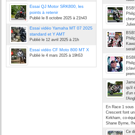
Essai QJ Motor SRK800, les
BSBS
points à retenir
Phili
Publié le
8 octobre 2025 à 21h43
chron
Julie
Essai vidéo Yamaha MT 07 2025
BSBS
standard et Y AMT
Phili
Publié le
12 avril 2025 à 21h
Kawa
serai
Essai vidéo CF Moto 800 MT X
Publié le
4 mars 2025 à 19h53
BSBF
Phili
(clav
premi
James
qu'il
d'un 
l'Ang
En Race 1 sous 
Crescent font un
Kirkham, co-équ
Shane Byrne, l'h
Ce di