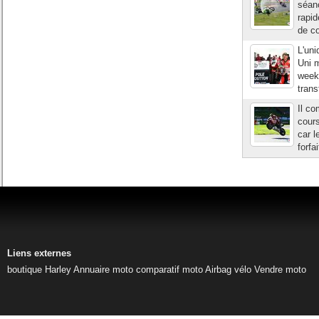
séanc
rapid
de co
L'un
Uni 
week-
trans
Il co
cours
car l
forfa
Liens externes
boutique Harley
Annuaire moto
comparatif moto
Airbag vélo
Vendre moto