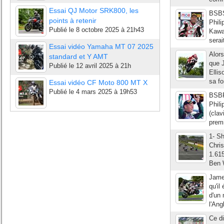
Essai QJ Motor SRK800, les
BSBS
points à retenir
Phili
Publié le
8 octobre 2025 à 21h43
Kawa
serai
Essai vidéo Yamaha MT 07 2025
Alors
standard et Y AMT
que 
Publié le
12 avril 2025 à 21h
Ellis
sa fo
Essai vidéo CF Moto 800 MT X
Publié le
4 mars 2025 à 19h53
BSBF
Phili
(clav
premi
1- S
Chri
1.61
Ben 
James
qu'il
d'un 
l'Ang
Ce di