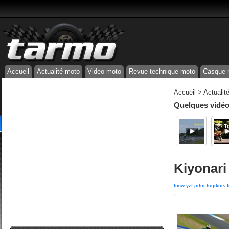
Accueil
Actualité moto
Video moto
Revue technique moto
Casque 
Accueil
>
Actualit
Quelques vidéos
Kiyonari
bmw
yzf
john hopkins