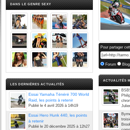
DANS LE GENRE SEXY
Pour partager cet
Forum
Blog
ACTUALITÉS M
LES DERNIÈRES ACTUALITÉS
BSBS
Essai Yamaha Ténéré 700 World
Phili
Raid, les points à retenir
chron
Publié le
4 avril 2026 à 14h19
Julie
Byrne
Essai Hero Hunk 440, les points
trois
à retenir
Brook
Publié le
20 décembre 2025 à 12h27
comm