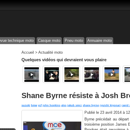
vue technique moto
Casque moto
Pneu moto
Annuaire moto
Accueil
>
Actualité moto
Quelques vidéos qui devraient vous plaire
Shane Byrne résiste à Josh B
suzuki
bmw
yzf
john hopkins
ales
jakub smrz
shane byrne
ryuichi kiyonari
rapid 
Publié le
23 avril 2014 à 1
Byrne précédait au départ 
troisième position James E
Brookes était neuvième à l