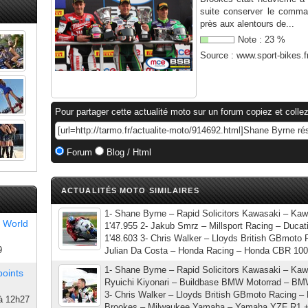
suite conserver le comma
près aux alentours de...
Note :
23
%
Source :
www.sport-bikes.f
Pour partager cette actualité moto sur un forum copiez et collez
Forum
Blog / Html
ACTUALITÉS MOTO SIMILAIRES
1- Shane Byrne – Rapid Solicitors Kawasaki – Ka
 World
1'47.955 2- Jakub Smrz – Millsport Racing – Ducat
1'48.603 3- Chris Walker – Lloyds British GBmoto
9
Julian Da Costa – Honda Racing – Honda CBR 1000
1- Shane Byrne – Rapid Solicitors Kawasaki – Ka
points
Ryuichi Kiyonari – Buildbase BMW Motorrad – B
3- Chris Walker – Lloyds British GBmoto Racing 
à 12h27
Brookes – Milwaukee Yamaha – Yamaha YZF R1 + 7