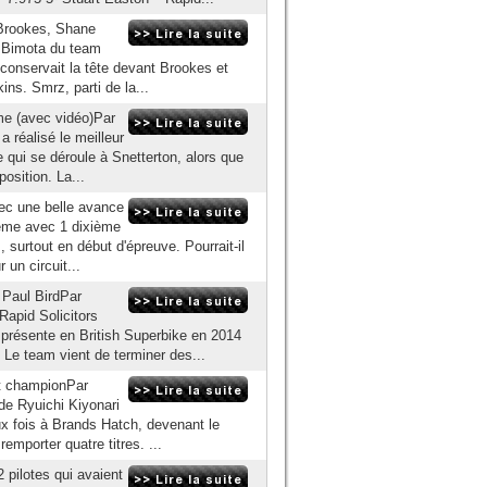
 Brookes, Shane
a Bimota du team
 conservait la tête devant Brookes et
ns. Smrz, parti de la...
me (avec vidéo)Par
 réalisé le meilleur
 qui se déroule à Snetterton, alors que
osition. La...
vec une belle avance
ième avec 1 dixième
surtout en début d'épreuve. Pourrait-il
 un circuit...
Paul BirdPar
Rapid Solicitors
présente en British Superbike en 2014
Le team vient de terminer des...
t championPar
de Ryuichi Kiyonari
x fois à Brands Hatch, devenant le
remporter quatre titres. ...
pilotes qui avaient