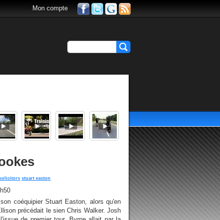
Mon compte
rookes
solicitors
stuart easton
2h50
son coéquipier Stuart Easton, alors qu'en
llison précédait le sien Chris Walker. Josh
'issue de premier tour. Byrne allait par la