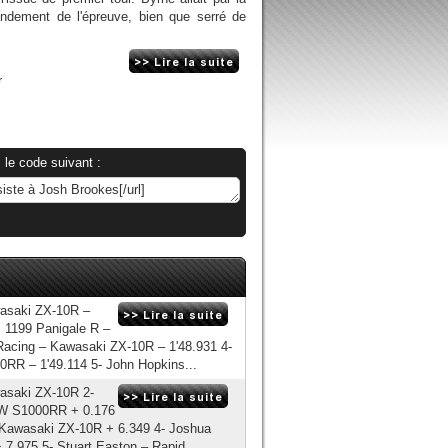
ndement de l'épreuve, bien que serré de
r
 le code suivant :
wasaki ZX-10R –
i 1199 Panigale R –
 Racing – Kawasaki ZX-10R – 1'48.931 4-
RR – 1'49.114 5- John Hopkins...
wasaki ZX-10R 2-
MW S1000RR + 0.176
– Kawasaki ZX-10R + 6.349 4- Joshua
.975 5- Stuart Easton – Rapid...