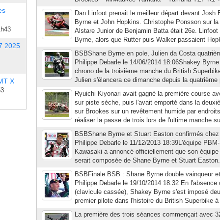
es
Dan Linfoot prenait le meilleur départ devant Josh
Byrne et John Hopkins. Christophe Ponsson sur l
1h43
Alstare Junior de Benjamin Batta était 26e. Linfoot
Byrne, alors que Rutter puis Walker passaient Hopki
7 2025
BSBShane Byrne en pole, Julien da Costa quatriè
Philippe Debarle le 14/06/2014 18:06Shakey Byrne a
chrono de la troisième manche du British Superbike
Julien s'élancera ce dimanche depuis la quatrième p
 MT X
53
Ryuichi Kiyonari avait gagné la première course a
sur piste sèche, puis l'avait emporté dans la deux
sur Brookes sur un revêtement humide par endroits, 
réaliser la passe de trois lors de l'ultime manche sur
BSBShane Byrne et Stuart Easton confirmés chez 
Philippe Debarle le 11/12/2013 18:39L'équipe PBM-
Kawasaki a annoncé officiellement que son équipe 
serait composée de Shane Byrne et Stuart Easton. 
BSBFinale BSB : Shane Byrne double vainqueur e
Philippe Debarle le 19/10/2014 18:32 En l'absence 
(clavicule cassée), Shakey Byrne s'est imposé deu
premier pilote dans l'histoire du British Superbike à 
La première des trois séances commençait avec 32 