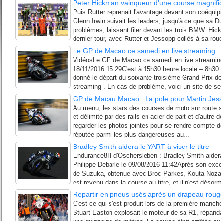
Peter Hickman vainqueur d'une course magnifi
Puis Rutter reprenait l'avantage devant son coéquip
Glenn Irwin suivait les leaders, jusqu'à ce que sa 
problèmes, laissant filer devant les trois BMW. Hick
dernier tour, avec Rutter et Jessopp collés à sa roue
Le GP de Macao ce samedi en live streaming
VidéosLe GP de Macao ce samedi en live streaming
18/11/2016 15:29C'est à 15h30 heure locale – 8h30 
donné le départ du soixante-troisième Grand Prix de
streaming . En cas de problème, voici un site de sec
GP de Macau Macao : La pole pour Martin Jes
Au menu, les stars des courses de moto sur route s'a
et délimité par des rails en acier de part et d'autre d
regarder les photos jointes pour se rendre compte de
réputée parmi les plus dangereuses au...
Bradley Smith aidera le YART à viser le titre
Endurance8H d'Oschersleben : Bradley Smith aidera 
Philippe Debarle le 09/08/2016 11:42Après son exce
de Suzuka, obtenue avec Broc Parkes, Kouta Nozan
est revenu dans la course au titre, et il n'est désorm
Repartir en pneus usés après un drapeau roug
C'est ce qui s'est produit lors de la première manch
Stuart Easton explosait le moteur de sa R1, répandan