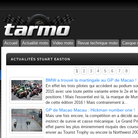
Accueil
Actualité moto
Video moto
Revue technique moto
Casque 
ACTUALITÉS STUART EASTON
1
2
3
4
5
6
7
8
BMW a trouvé la martingale au GP de Macao !
En effet les trois pilotes qui accèdent au podium 
2015 avec une toute petite variante entre le 2e et l
positions ! Mais l'essentiel est là, la marque de Muni
de cette édition 2016 ! Mais contrairement à...
GP de Macao Macau : Hickman number one !
Mais une fois encore, la compétition en a décidé aut
instinct de survie et casse mécanique. Le Grand 
effet parmi les plus éminemment risqués des courses
envier au Tourist Trophy ou encore la Northwest 200