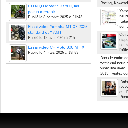
Racing, Kawasak
Essai QJ Motor SRK800, les
Yamah
points à retenir
heure
Publié le
8 octobre 2025 à 21h43
Katsu
Essai vidéo Yamaha MT 07 2025
son p
standard et Y AMT
Outre
Publié le
12 avril 2025 à 21h
dispo
est à
Essai vidéo CF Moto 800 MT X
l'aff
Publié le
4 mars 2025 à 19h53
Dans le cadre de
week-end notre c
vidéo live avec
2015. Restez con
Part
recev
se d
Pierr