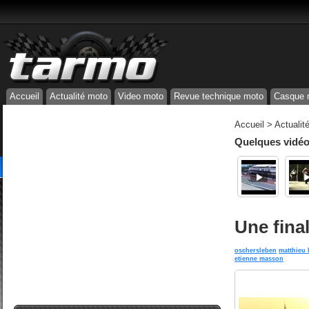
Accueil
Actualité moto
Video moto
Revue technique moto
Casque 
Accueil
>
Actualit
Quelques vidéos
Une fina
oschersleben
matthieu 
etienne masson