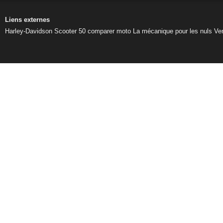
Liens externes
Harley-Davidson
Scooter 50
comparer moto
La mécanique pour les nuls
Ve