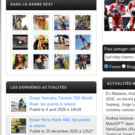
DANS LE GENRE SEXY
Pour partager cet
Forum
Blog
ACTUALITÉS M
LES DERNIÈRES ACTUALITÉS
En Malaisie, And
Essai Yamaha Ténéré 700 World
2016, un record 
Raid, les points à retenir
Sepang, Jorge Lo
Publié le
4 avril 2026 à 14h19
victoires consécu
Andrea Iannone (D
Essai Hero Hunk 440, les points
MotoGP™ dans un
à retenir
NeroGiardini d'A
Publié le
20 décembre 2025 à 12h27
Team) et Jorge 