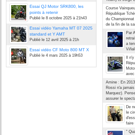
Essai QJ Motor SRK800, les
Course Vainqueur
points à retenir
République Tchè
Publié le
8 octobre 2025 à 21h43
du Championnat 
de la fin de la s
Essai vidéo Yamaha MT 07 2025
Par A
standard et Y AMT
retra
Publié le
12 avril 2025 à 21h
a ten
Viña
Essai vidéo CF Moto 800 MT X
Publié le
4 mars 2025 à 19h53
Il n'
Répu
MotoG
avec 
Amine : En 2013, 
Rossi n'a jamais 
Marquez). Pensez
assurer le specta
De n
le ci
d'ess
faire
" Qua