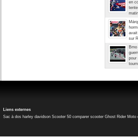
en co
tente
matin
Márq
hormi
avait
sur R
Brno 
guerr
pour 
tourn
Liens externes
Sac à dos harley davidson
Scooter 50
comparer scooter
Ghost Rider
Moto 