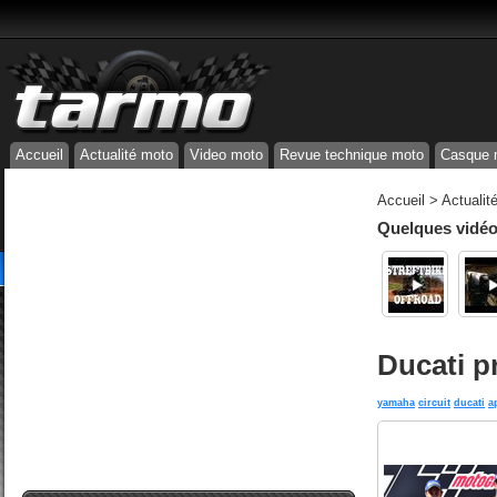
Accueil
Actualité moto
Video moto
Revue technique moto
Casque 
Accueil
>
Actualit
Quelques vidéos
Ducati pr
yamaha
circuit
ducati
a