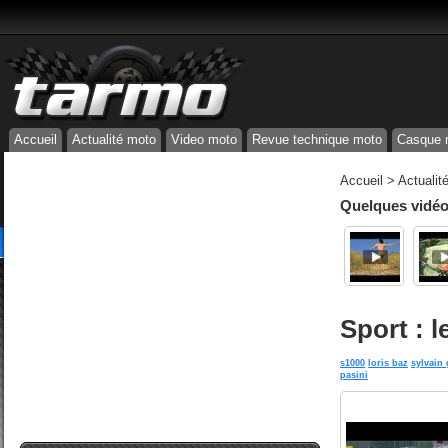
Accueil
Actualité moto
Video moto
Revue technique moto
Casque 
Accueil
>
Actualit
Quelques vidéos
Sport : l
s1000
loris baz
sylvain 
pasini