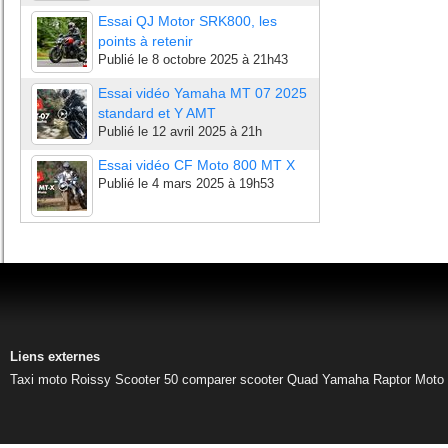
Essai QJ Motor SRK800, les
points à retenir
Publié le
8 octobre 2025 à 21h43
Essai vidéo Yamaha MT 07 2025
standard et Y AMT
Publié le
12 avril 2025 à 21h
Essai vidéo CF Moto 800 MT X
Publié le
4 mars 2025 à 19h53
Liens externes
Taxi moto Roissy
Scooter 50
comparer scooter
Quad Yamaha Raptor
Moto 