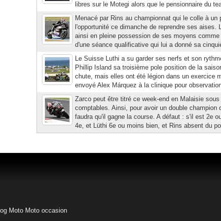
libres sur le Motegi alors que le pensionnaire du te
Menacé par Rins au championnat qui le colle à un 
l'opportunité ce dimanche de reprendre ses aises. L
ainsi en pleine possession de ses moyens comme 
d'une séance qualificative qui lui a donné sa cinqui
Le Suisse Luthi a su garder ses nerfs et son rythm
Phillip Island sa troisième pole position de la sais
chute, mais elles ont été légion dans un exercice 
envoyé Alex Márquez à la clinique pour observation
Zarco peut être titré ce week-end en Malaisie sous
comptables. Ainsi, pour avoir un double champion 
faudra qu'il gagne la course. A défaut : s'il est 2e 
4e, et Lüthi 6e ou moins bien, et Rins absent du po
log Moto
Moto occasion