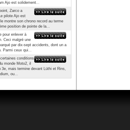
am Ajo est solidement...
point, Zarco a
e pilote Ajo est
le montre son chrono record au terme
ème position de pointe de la...
e pour enlever à
on. Ceci malgré une
marqué par dix-sept accidents, dont un a
. Parmi ceux qui...
 certaines conditions
du monde Moto2, il
ou 3e, mais termine devant Lüthi et Rins,
dium, ou...