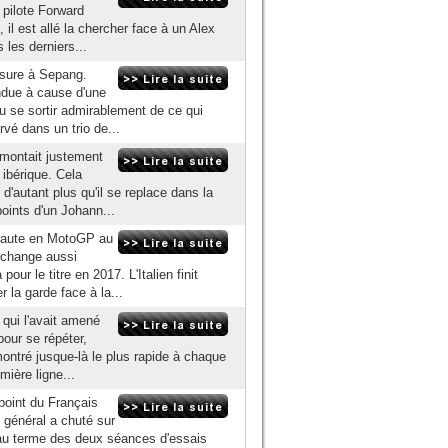
 pilote Forward
, il est allé la chercher face à un Alex
 les derniers...
esure à Sepang.
endue à cause d'une
u se sortir admirablement de ce qui
rvé dans un trio de...
emontait justement
ibérique. Cela
 d'autant plus qu'il se replace dans la
points d'un Johann...
e haute en MotoGP au
 change aussi
pour le titre en 2017. L'Italien finit
 la garde face à la...
t qui l'avait amené
pour se répéter,
montré jusque-là le plus rapide à chaque
mière ligne...
point du Français
 général a chuté sur
au terme des deux séances d'essais