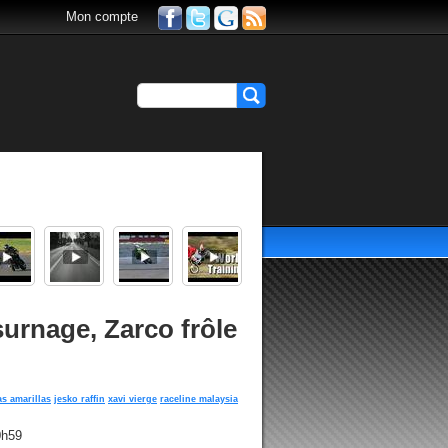
Mon compte
surnage, Zarco frôle
s amarillas
jesko raffin
xavi vierge
raceline malaysia
0h59