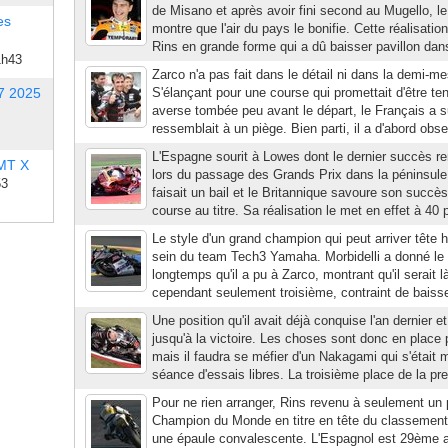
de Misano et après avoir fini second au Mugello, le
es
montre que l'air du pays le bonifie. Cette réalisation
Rins en grande forme qui a dû baisser pavillon dans
1h43
Zarco n'a pas fait dans le détail ni dans la demi-m
7 2025
S'élançant pour une course qui promettait d'être t
averse tombée peu avant le départ, le Français a s
ressemblait à un piège. Bien parti, il a d'abord obse
L'Espagne sourit à Lowes dont le dernier succès r
 MT X
lors du passage des Grands Prix dans la péninsule 
53
faisait un bail et le Britannique savoure son succès
course au titre. Sa réalisation le met en effet à 40 
Le style d'un grand champion qui peut arriver têt
sein du team Tech3 Yamaha. Morbidelli a donné le
longtemps qu'il a pu à Zarco, montrant qu'il serait là 
cependant seulement troisième, contraint de baisser
Une position qu'il avait déjà conquise l'an dernier e
jusqu'à la victoire. Les choses sont donc en place 
mais il faudra se méfier d'un Nakagami qui s'était 
séance d'essais libres. La troisième place de la pre
Pour ne rien arranger, Rins revenu à seulement un 
Champion du Monde en titre en tête du classement
une épaule convalescente. L'Espagnol est 29ème 