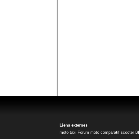
Liens externes
moto taxi
Forum moto
comparatif scooter
B