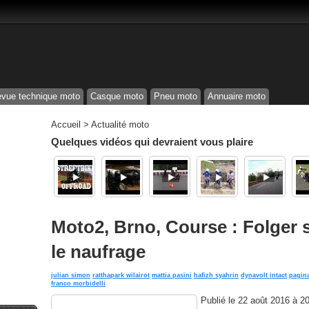
vue technique moto
Casque moto
Pneu moto
Annuaire moto
Accueil
>
Actualité moto
Quelques vidéos qui devraient vous plaire
Moto2, Brno, Course : Folger 
le naufrage
julian simon
ratthapark wilairot
mattia pasini
hafizh syahrin
dynavolt intact
pagina
franco morbidelli
Publié le
22 août 2016 à 2