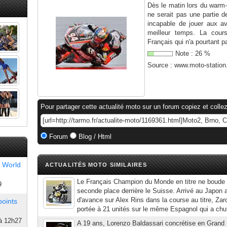
Dès le matin lors du warm
ne serait pas une partie de
incapable de jouer aux av
meilleur temps. La cour
Français qui n'a pourtant pa
Note :
26
%
Source :
www.moto-statio
Pour partager cette actualité moto sur un forum copiez et collez
Forum
Blog / Html
 World
ACTUALITÉS MOTO SIMILAIRES
Le Français Champion du Monde en titre ne boude 
9
seconde place derrière le Suisse. Arrivé au Japon 
d'avance sur Alex Rins dans la course au titre, Za
points
portée à 21 unités sur le même Espagnol qui a chuté
à 12h27
A 19 ans, Lorenzo Baldassari concrétise en Grand P