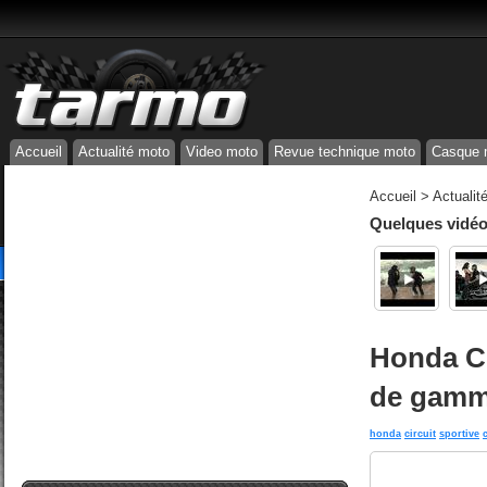
Accueil
Actualité moto
Video moto
Revue technique moto
Casque 
Accueil
>
Actualit
Quelques vidéos
Honda CB
de gam
honda
circuit
sportive