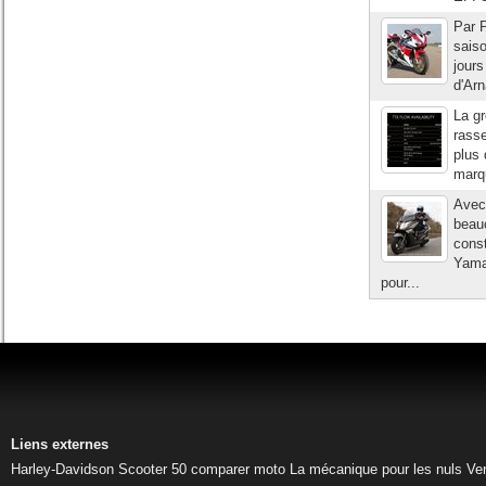
Par P
saiso
jours
d'Arn
La gr
rasse
plus 
marqu
Avec 
beau
cons
Yama
pour...
Liens externes
Harley-Davidson
Scooter 50
comparer moto
La mécanique pour les nuls
Ve