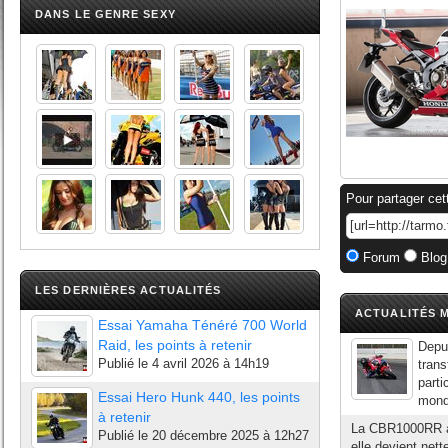
DANS LE GENRE SEXY
Pour partager cet
Forum
Blog
LES DERNIÈRES ACTUALITÉS
ACTUALITÉS M
Essai Yamaha Ténéré 700 World
Raid, les points à retenir
Depui
Publié le
4 avril 2026 à 14h19
trans
parti
Essai Hero Hunk 440, les points
monde
à retenir
La CBR1000RR a 
Publié le
20 décembre 2025 à 12h27
elle devient net