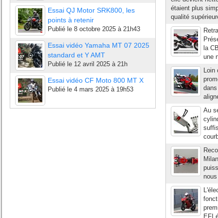
étaient plus simp
Essai QJ Motor SRK800, les
qualité supérieur
points à retenir
Publié le
8 octobre 2025 à 21h43
Retra
Prés
Essai vidéo Yamaha MT 07 2025
la CB
standard et Y AMT
une n
Publié le
12 avril 2025 à 21h
Loin 
prome
Essai vidéo CF Moto 800 MT X
dans
Publié le
4 mars 2025 à 19h53
align
Au s
cylin
suffi
courb
Reco
Milan
puiss
nous 
L'éle
fonct
premi
EFI é