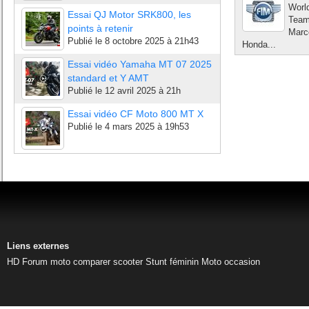
Worl
Essai QJ Motor SRK800, les
Team
points à retenir
Marc
Publié le
8 octobre 2025 à 21h43
Honda...
Essai vidéo Yamaha MT 07 2025
standard et Y AMT
Publié le
12 avril 2025 à 21h
Essai vidéo CF Moto 800 MT X
Publié le
4 mars 2025 à 19h53
Liens externes
HD
Forum moto
comparer scooter
Stunt féminin
Moto occasion