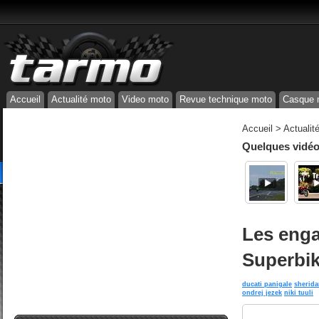
Accueil
Actualité moto
Video moto
Revue technique moto
Casque 
Accueil
>
Actualit
Quelques vidéos
Les eng
Superbik
ducati panigale
sherida
ondrej jezek
niki tuuli