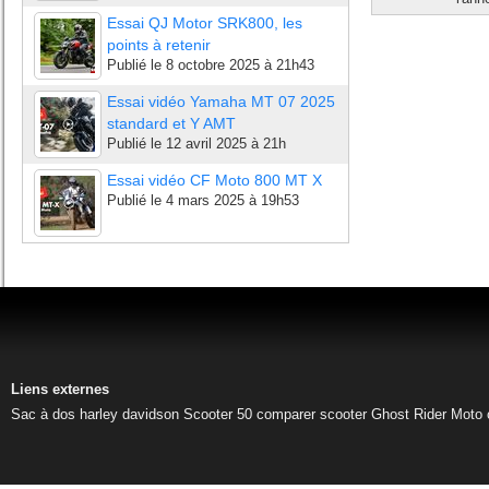
Essai QJ Motor SRK800, les
points à retenir
Publié le
8 octobre 2025 à 21h43
Essai vidéo Yamaha MT 07 2025
standard et Y AMT
Publié le
12 avril 2025 à 21h
Essai vidéo CF Moto 800 MT X
Publié le
4 mars 2025 à 19h53
Liens externes
Sac à dos harley davidson
Scooter 50
comparer scooter
Ghost Rider
Moto 