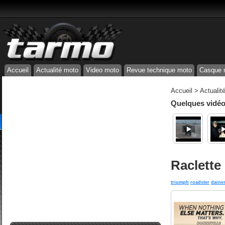
Accueil
Actualité moto
Video moto
Revue technique moto
Casque 
Accueil
>
Actualit
Quelques vidéos
Raclette
triumph
roadster
daine