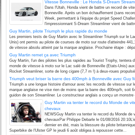
Vitesse Bonneville : Le Honda S-Dream Streaml
Dans l'Utah, Honda vient de battre un record de vite
Bonneville. Après un bon échauffement (sans recor
Week, permettant à l'équipe du projet Speed Challe
l'impressionnant S-Dream Streamliner vient de battre
Guy Martin, pilote Triumph le plus rapide du monde
Les premiers tests de Guy Martin avec le Streamliner Triumph sur le Lac
Unis) ont permis au pilote de courses de moto sur route d'atteindre 441
de vitesse absolu atteint par la marque anglaise. Prochaine étape : dé
Guy Martin remet ça avec Triumph
Guy Martin, l'un des pilotes les plus rapides au Tourist Trophy, tentera d
monde de vitesse à moto sur le Lac salé de Bonneville (Etats-Unis) a
Rocket Streamliner, sorte de long cigare (7,7 m !) à deux-roues propuls
Triumph veut briser la barre des 400mph à Bonneville avec Guy M
Triumph a une longue histoire d'amour avec les records de vitesse sur le
marque anglaise ne vise rien de moins que la barre des 400mp/h, soit
guidon de son Streamliner. Le constructeur anglais a conçu un monstre d
Guy Martin va tenter le record du Monde de vi
chevaux
NEWSGuy Martin va tenter le record du Monde de v
chevauxPar Philippe Debarle le 01/08/2016 20:10L'ess
dernier en été, mais la blessure du pilote britanniqu
Superbike de l'Ulster GP le jeudi 6 août obligea à repousser cette...