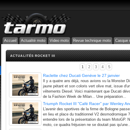
Accueil
Actualité moto
Video moto
Revue technique moto
Casque 
ACTUALITÉS ROCKET III
1
2
3
4
5
Raclette chez Ducati Genève le 27 janvier
Il y a quatre ans déjà, nous avions vu la Monster Di
jaune pétant et son coloris vert olive mat, issue d'
vêtements Diesel. Voici maintenant que Ducati dévo
de la Fashion Week de Milan... Une préparation...
Triumph Rocket III "Café Racer" par Wenley A
L'avenir des sportives de la firme de Bologne passer
en lieu et place du traditionnel V2 desmodromique ?
entendre lors de la présentation du team MotoGP. N
moto, ce quadra fréjusien ne se doutait pas qu'une..