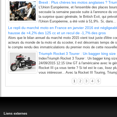
Brexit : Plus chères les motos anglaises ? Triu
L'Union Européenne, et l'ensemble des places boursi
secouée la semaine passée suite à l'annonce du vot
la surprise quasi générale, le British Exit, qui prév
l'Union Européenne, a été voté à 51,9%. Si, dans...
Le repli du marché moto en France en janvier 2016 est négligeab
hausse de +4,2% des 125 cc et un recul de -1,7% des gros
Alors que le bilan annuel du marché moto 2015 vient tout juste d'être c
acteurs du monde de la moto et du scooter, il est désormais temps de 
le compte rendu des immatriculations du premier mois de cette nouvelle
Triumph Rocket 3 Tourer : Un bagger king size
IndexTriumph Rocket 3 Tourer : Un bagger king size
24/09/2015 12:15 Une GT à l'américaine avec le gé
Rocket III ça vous tente ? Si tel est le cas, lisez plu
vous intéresser... Avec la Rocket III Touring, Triump
1
2
3
4
5
Liens externes