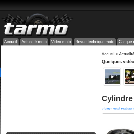
Accueil
Actualité moto
Video moto
Revue technique moto
Casque 
Accueil
>
Actualit
Quelques vidéos
Cylindre
triumph
essai
roadster