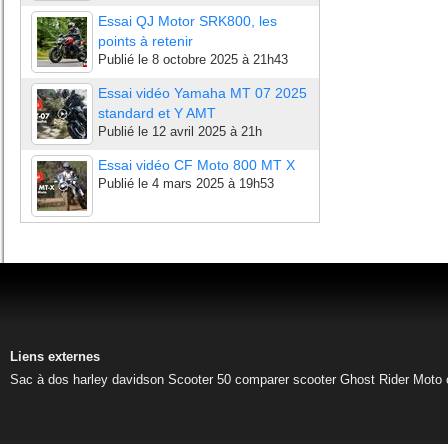
Essai QJ Motor SRK800, les
points à retenir
Publié le
8 octobre 2025 à 21h43
Essai vidéo Yamaha MT 07 2025
standard et Y AMT
Publié le
12 avril 2025 à 21h
Essai vidéo CF Moto 800 MT X
Publié le
4 mars 2025 à 19h53
Liens externes
Sac à dos harley davidson
Scooter 50
comparer scooter
Ghost Rider
Moto 