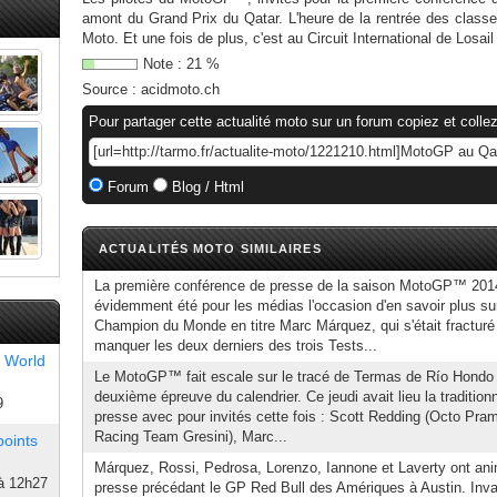
amont du Grand Prix du Qatar. L'heure de la rentrée des clas
Moto. Et une fois de plus, c'est au Circuit International de Losail
Note :
21
%
Source :
acidmoto.ch
Pour partager cette actualité moto sur un forum copiez et collez
Forum
Blog / Html
ACTUALITÉS MOTO SIMILAIRES
La première conférence de presse de la saison MotoGP™ 201
évidemment été pour les médias l'occasion d'en savoir plus sur
Champion du Monde en titre Marc Márquez, qui s'était fracturé 
manquer les deux derniers des trois Tests...
 World
Le MotoGP™ fait escale sur le tracé de Termas de Río Hondo 
deuxième épreuve du calendrier. Ce jeudi avait lieu la traditio
9
presse avec pour invités cette fois : Scott Redding (Octo Pram
Racing Team Gresini), Marc...
points
Márquez, Rossi, Pedrosa, Lorenzo, Iannone et Laverty ont an
à 12h27
presse précédant le GP Red Bull des Amériques à Austin. Inv