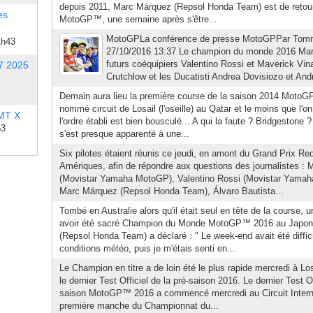
depuis 2011, Marc Márquez (Repsol Honda Team) est de retour s
es
MotoGP™, une semaine après s'être...
MotoGPLa conférence de presse MotoGPPar Tomm
1h43
27/10/2016 13:37 Le champion du monde 2016 Mar
futurs coéquipiers Valentino Rossi et Maverick Vinal
7 2025
Crutchlow et les Ducatisti Andrea Dovisiozo et Andr
Demain aura lieu la première course de la saison 2014 MotoG
nommé circuit de Losail (l'oseille) au Qatar et le moins que l'o
 MT X
l'ordre établi est bien bousculé... A qui la faute ? Bridgest
53
s'est presque apparenté à une...
Six pilotes étaient réunis ce jeudi, en amont du Grand Prix Re
Amériques, afin de répondre aux questions des journalistes : 
(Movistar Yamaha MotoGP), Valentino Rossi (Movistar Yamah
Marc Márquez (Repsol Honda Team), Álvaro Bautista...
Tombé en Australie alors qu'il était seul en tête de la course,
avoir été sacré Champion du Monde MotoGP™ 2016 au Japon
(Repsol Honda Team) a déclaré : " Le week-end avait été diffici
conditions météo, puis je m'étais senti en...
Le Champion en titre a de loin été le plus rapide mercredi à L
le dernier Test Officiel de la pré-saison 2016. Le dernier Test Of
saison MotoGP™ 2016 a commencé mercredi au Circuit Internati
première manche du Championnat du...