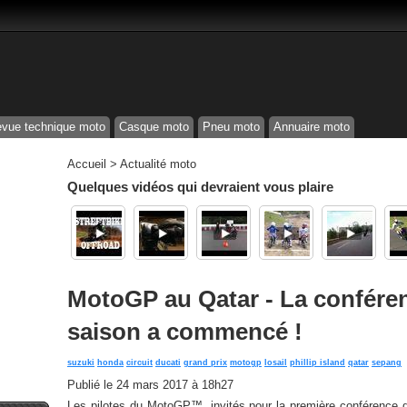
vue technique moto
Casque moto
Pneu moto
Annuaire moto
Accueil
>
Actualité moto
Quelques vidéos qui devraient vous plaire
MotoGP au Qatar - La conféren
saison a commencé !
suzuki
honda
circuit
ducati
grand prix
motogp
losail
phillip island
qatar
sepang
Publié le
24 mars 2017 à 18h27
Les pilotes du MotoGP™, invités pour la première conférence 