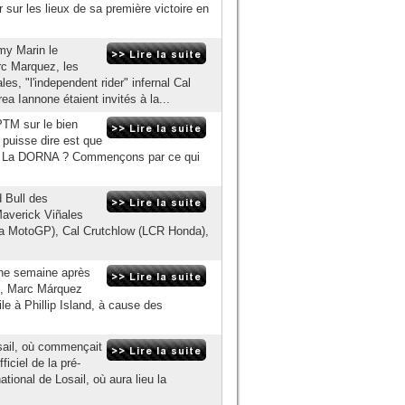
ur les lieux de sa première victoire en
y Marin le
c Marquez, les
es, "l'independent rider" infernal Cal
ea Iannone étaient invités à la...
PTM sur le bien
n puisse dire est que
one ? La DORNA ? Commençons par ce qui
d Bull des
Maverick Viñales
a MotoGP), Cal Crutchlow (LCR Honda),
 une semaine après
, Marc Márquez
le à Phillip Island, à cause des
osail, où commençait
ficiel de la pré-
onal de Losail, où aura lieu la