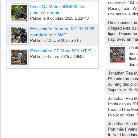
avance de 104 p
Essai QJ Motor SRK800, les
Racing Team Worl
points à retenir
une nouvelle vict
Publié le
8 octobre 2025 à 21h43
Du suspense, des
d'ingrédients du
Essai vidéo Yamaha MT 07 2025
ligne. Depuis l'a
standard et Y AMT
flag, avec un m
Publié le
12 avril 2025 à 21h
Un de
Essai vidéo CF Moto 800 MT X
mond
Publié le
4 mars 2025 à 19h53
final
derni
Jonathan Rea (K
l'Autodromo Inte
au rang des pilo
Superbike. Sa 59
Jonathan Rea (K
Imola depuis 201
Enzo e Dino Ferr
rivaux en piste.
Jonathan Rea (K
Portimão ! Vainq
le Nord-Irlandai