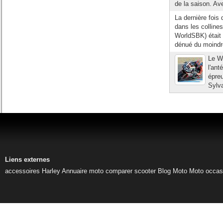
de la saison. Av
La dernière foi
dans les collin
WorldSBK) était 
dénué du moindre 
Le W
l'ant
épreu
Sylva
Liens externes
accessoires Harley
Annuaire moto
comparer scooter
Blog Moto
Moto occas