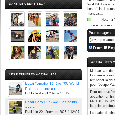
DANS LE GENRE SEXY
WorldSBK) a en ef
beauté la 11e ma
Irlandais...
Note :
27
Source :
acidmoto
Pour partager cet
Forum
Blog
ACTUALITÉS M
Michael van der
LES DERNIÈRES ACTUALITÉS
longtemps avant 
remporter la deu
Essai Yamaha Ténéré 700 World
pour l'équipe Pa
Raid, les points à retenir
Pour ce deuxième
Publié le
4 avril 2026 à 14h19
apparition en fi
MOTUL FIM World 
Essai Hero Hunk 440, les points
les pilotes retro
à retenir
Publié le
20 décembre 2025 à 12h27
Le leader du ch