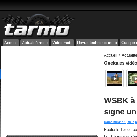
Accueil
Actualité moto
Video moto
Revue technique moto
Casque 
Accueil
>
Actualit
Quelques vidéos
WSBK à 
signe un
marco melandri
imola
p
Publié le
1er octo
Le Champion n'e