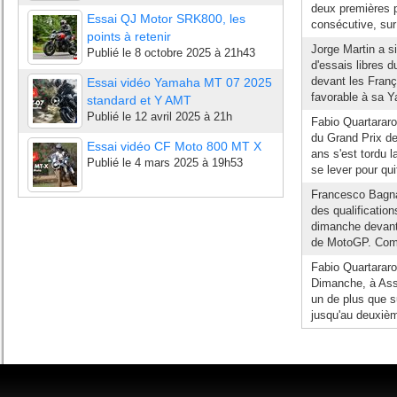
deux premières pl
Essai QJ Motor SRK800, les
consécutive, sur 
points à retenir
Jorge Martin a s
Publié le
8 octobre 2025 à 21h43
d'essais libres 
devant les Franç
Essai vidéo Yamaha MT 07 2025
favorable à sa Y
standard et Y AMT
Publié le
12 avril 2025 à 21h
Fabio Quartararo
du Grand Prix de
Essai vidéo CF Moto 800 MT X
ans s'est tordu 
Publié le
4 mars 2025 à 19h53
se lever pour quit
Francesco Bagnai
des qualificatio
dimanche devant
de MotoGP. Com
Fabio Quartararo 
Dimanche, à Asse
un de plus que s
jusqu'au deuxiè