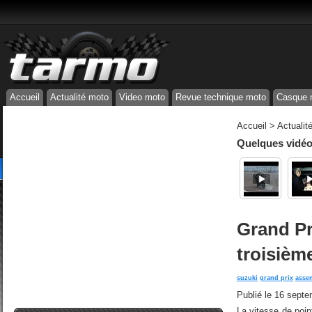
Accueil
Actualité moto
Video moto
Revue technique moto
Casque 
Accueil
>
Actualit
Quelques vidéos
Grand Pr
troisièm
suzuki
grand prix
asse
Publié le
16 septe
La vitesse de poi