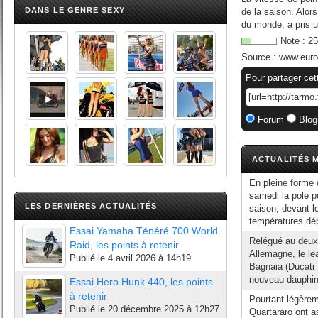
DANS LE GENRE SEXY
de la saison. Alors
du monde, a pris u
Note :
25
Source :
www.euros
Pour partager cet
Forum
Blog
ACTUALITÉS M
En pleine forme 
samedi la pole 
LES DERNIÈRES ACTUALITÉS
saison, devant l
températures dép
Essai Yamaha Ténéré 700 World
Relégué au deuxi
Raid, les points à retenir
Allemagne, le l
Publié le
4 avril 2026 à 14h19
Bagnaia (Ducati
nouveau dauphin 
Essai Hero Hunk 440, les points
à retenir
Pourtant légère
Publié le
20 décembre 2025 à 12h27
Quartararo ont a