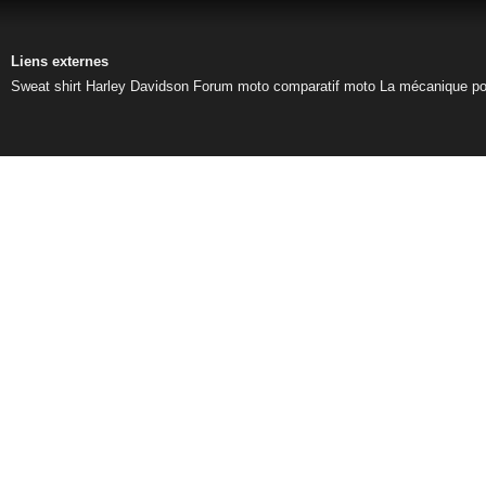
Liens externes
Sweat shirt Harley Davidson
Forum moto
comparatif moto
La mécanique pou