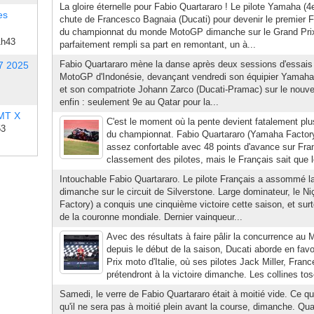
La gloire éternelle pour Fabio Quartararo ! Le pilote Yamaha (4e
es
chute de Francesco Bagnaia (Ducati) pour devenir le premier 
du championnat du monde MotoGP dimanche sur le Grand Prix
1h43
parfaitement rempli sa part en remontant, un à...
Fabio Quartararo mène la danse après deux sessions d'essais 
7 2025
MotoGP d'Indonésie, devançant vendredi son équipier Yamaha,
et son compatriote Johann Zarco (Ducati-Pramac) sur le nouvea
enfin : seulement 9e au Qatar pour la...
 MT X
C'est le moment où la pente devient fatalement plus
53
du championnat. Fabio Quartararo (Yamaha Factor
assez confortable avec 48 points d'avance sur Fra
classement des pilotes, mais le Français sait que 
Intouchable Fabio Quartararo. Le pilote Français a assommé l
dimanche sur le circuit de Silverstone. Large dominateur, le N
Factory) a conquis une cinquième victoire cette saison, et sur
de la couronne mondiale. Dernier vainqueur...
Avec des résultats à faire pâlir la concurrence a
depuis le début de la saison, Ducati aborde en fav
Prix moto d'Italie, où ses pilotes Jack Miller, Fra
prétendront à la victoire dimanche. Les collines tos
Samedi, le verre de Fabio Quartararo était à moitié vide. Ce qu
qu'il ne sera pas à moitié plein avant la course, dimanche. Qu