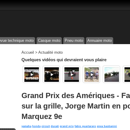
vue technique moto
Casque moto
Pneu moto
Annuaire moto
Accueil
>
Actualité moto
Quelques vidéos qui devraient vous plaire
Grand Prix des Amériques - Fa
sur la grille, Jorge Martin en p
Marquez 9e
yamaha
honda
circuit
ducati
grand prix
fabio quartararo
enea bastianini