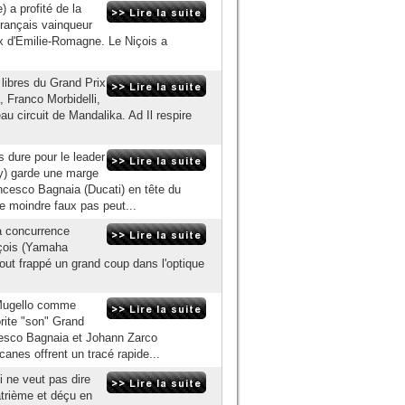
) a profité de la
Français vainqueur
 d'Emilie-Romagne. Le Niçois a
libres du Grand Prix
 Franco Morbidelli,
u circuit de Mandalika. Ad Il respire
 dure pour le leader
y) garde une marge
ncesco Bagnaia (Ducati) en tête du
le moindre faux pas peut...
a concurrence
içois (Yamaha
tout frappé un grand coup dans l'optique
u Mugello comme
orite "son" Grand
ncesco Bagnaia et Johann Zarco
canes offrent un tracé rapide...
i ne veut pas dire
atrième et déçu en