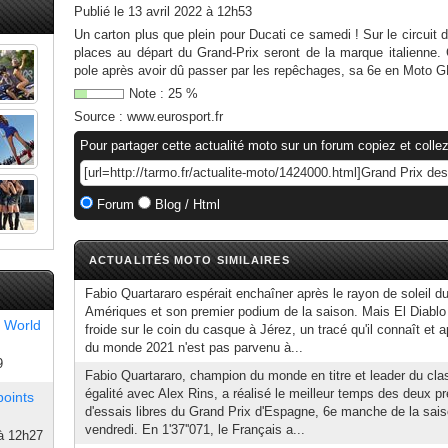
Publié le
13 avril 2022 à 12h53
Un carton plus que plein pour Ducati ce samedi ! Sur le circuit
places au départ du Grand-Prix seront de la marque italienne. C
pole après avoir dû passer par les repêchages, sa 6e en Moto GP
Note :
25
%
Source :
www.eurosport.fr
Pour partager cette actualité moto sur un forum copiez et collez
Forum
Blog / Html
ACTUALITÉS MOTO SIMILAIRES
Fabio Quartararo espérait enchaîner après le rayon de soleil d
Amériques et son premier podium de la saison. Mais El Diablo
 World
froide sur le coin du casque à Jérez, un tracé qu'il connaît et
du monde 2021 n'est pas parvenu à...
9
Fabio Quartararo, champion du monde en titre et leader du cl
égalité avec Alex Rins, a réalisé le meilleur temps des deux 
points
d'essais libres du Grand Prix d'Espagne, 6e manche de la sais
vendredi. En 1'37''071, le Français a...
à 12h27