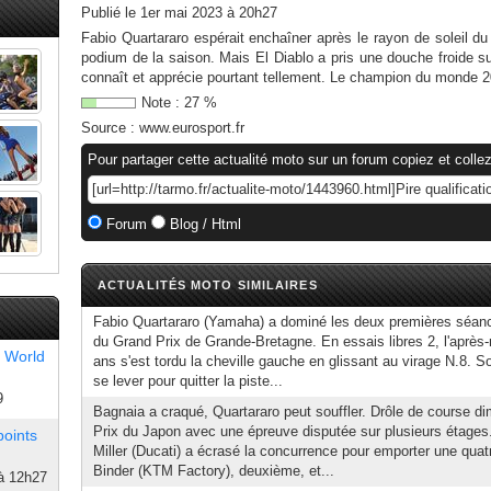
Publié le
1er mai 2023 à 20h27
Fabio Quartararo espérait enchaîner après le rayon de soleil d
podium de la saison. Mais El Diablo a pris une douche froide su
connaît et apprécie pourtant tellement. Le champion du monde 2
Note :
27
%
Source :
www.eurosport.fr
Pour partager cette actualité moto sur un forum copiez et collez
Forum
Blog / Html
ACTUALITÉS MOTO SIMILAIRES
Fabio Quartararo (Yamaha) a dominé les deux premières séanc
du Grand Prix de Grande-Bretagne. En essais libres 2, l'après-m
 World
ans s'est tordu la cheville gauche en glissant au virage N.8. S
se lever pour quitter la piste...
9
Bagnaia a craqué, Quartararo peut souffler. Drôle de course 
Prix du Japon avec une épreuve disputée sur plusieurs étages.
points
Miller (Ducati) a écrasé la concurrence pour emporter une quatr
Binder (KTM Factory), deuxième, et...
à 12h27