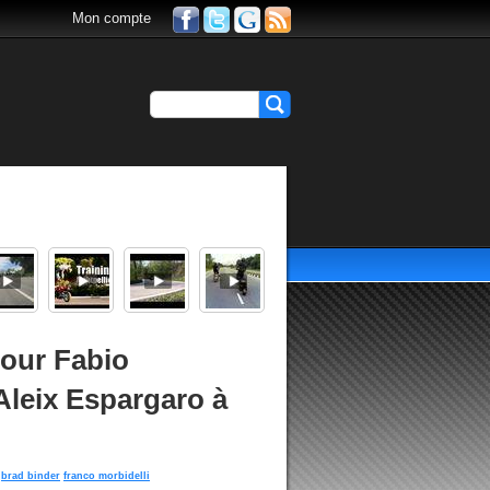
Mon compte
pour Fabio
 Aleix Espargaro à
brad binder
franco morbidelli