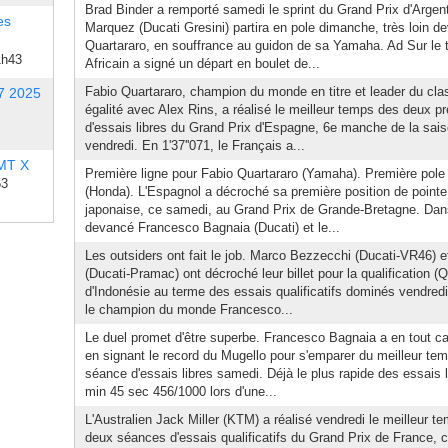
Brad Binder a remporté samedi le sprint du Grand Prix d'Argent
es
Marquez (Ducati Gresini) partira en pole dimanche, très loin d
Quartararo, en souffrance au guidon de sa Yamaha. Ad Sur le
1h43
Africain a signé un départ en boulet de...
Fabio Quartararo, champion du monde en titre et leader du cl
7 2025
égalité avec Alex Rins, a réalisé le meilleur temps des deux 
d'essais libres du Grand Prix d'Espagne, 6e manche de la sais
vendredi. En 1'37''071, le Français a...
 MT X
Première ligne pour Fabio Quartararo (Yamaha). Première pole
53
(Honda). L'Espagnol a décroché sa première position de pointe 
japonaise, ce samedi, au Grand Prix de Grande-Bretagne. Dans
devancé Francesco Bagnaia (Ducati) et le...
Les outsiders ont fait le job. Marco Bezzecchi (Ducati-VR46) e
(Ducati-Pramac) ont décroché leur billet pour la qualification (
d'Indonésie au terme des essais qualificatifs dominés vendredi 
le champion du monde Francesco...
Le duel promet d'être superbe. Francesco Bagnaia a en tout ca
en signant le record du Mugello pour s'emparer du meilleur tem
séance d'essais libres samedi. Déjà le plus rapide des essais l
min 45 sec 456/1000 lors d'une...
L'Australien Jack Miller (KTM) a réalisé vendredi le meilleur 
deux séances d'essais qualificatifs du Grand Prix de France,