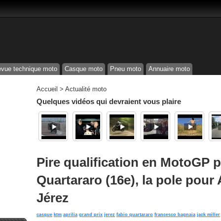
vue technique moto
Casque moto
Pneu moto
Annuaire moto
Accueil
>
Actualité moto
Quelques vidéos qui devraient vous plaire
Pire qualification en MotoGP 
Quartararo (16e), la pole pour
Jérez
casque
ktm
aprilia
grand prix
jerez
fabio quartararo
francesco bagnaia
jack miller