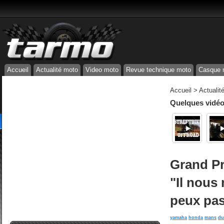
Accueil
Actualité moto
Video moto
Revue technique moto
Casque 
Accueil
>
Actualit
Quelques vidéos
Grand Pr
"Il nous
peux pas
yamaha
honda
mans
du