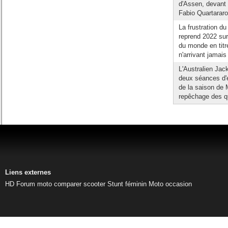
d'Assen, devant
Fabio Quartarar
La frustration d
reprend 2022 su
du monde en titr
n'arrivant jamais 
L'Australien Jac
deux séances d'e
de la saison de 
repêchage des qu
Liens externes
HD
Forum moto
comparer scooter
Stunt féminin
Moto occasion