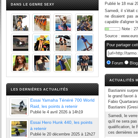
Publié le
18 mai 2
DANS LE GENRE SEXY
Samedi, il s'était 
ne disaient pas a
capable d'aligner 
Note :
27
Source :
www.euros
Pour partager cet
Forum
Blog
ACTUALITÉS M
LES DERNIÈRES ACTUALITÉS
Bastianini surp
le grand favori 
Essai Yamaha Ténéré 700 World
Fabio Quartararo
Raid, les points à retenir
Bastianini (Gresin
Publié le
4 avril 2026 à 14h19
Samedi, le verre
qu'il ne sera pa
Essai Hero Hunk 440, les points
qualification, le
à retenir
ces dernières se
Publié le
20 décembre 2025 à 12h27