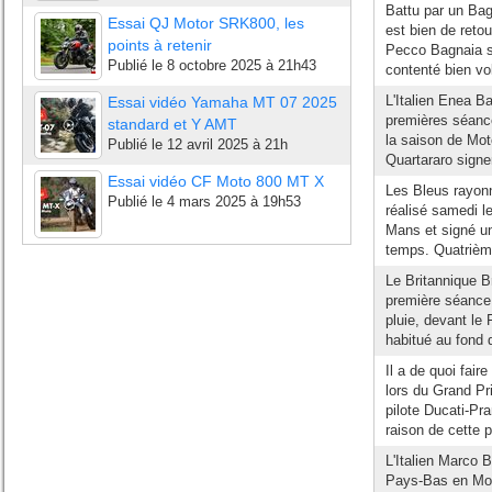
Battu par un Bag
Essai QJ Motor SRK800, les
est bien de reto
points à retenir
Pecco Bagnaia s'
Publié le
8 octobre 2025 à 21h43
contenté bien vol
L'Italien Enea Ba
Essai vidéo Yamaha MT 07 2025
premières séanc
standard et Y AMT
la saison de Mot
Publié le
12 avril 2025 à 21h
Quartararo signen
Essai vidéo CF Moto 800 MT X
Les Bleus rayon
Publié le
4 mars 2025 à 19h53
réalisé samedi l
Mans et signé un
temps. Quatrième
Le Britannique Br
première séance 
pluie, devant le 
habitué au fond de
Il a de quoi fai
lors du Grand Pr
pilote Ducati-Pr
raison de cette p
L'Italien Marco 
Pays-Bas en Mot