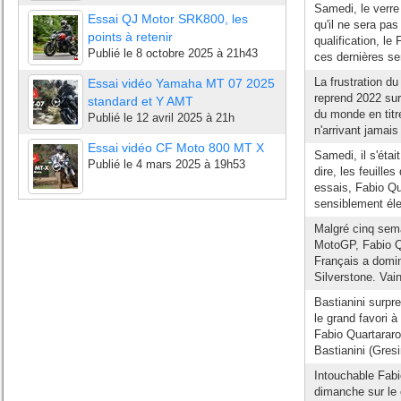
Samedi, le verre
Essai QJ Motor SRK800, les
qu'il ne sera pa
points à retenir
qualification, le
Publié le
8 octobre 2025 à 21h43
ces dernières se
La frustration d
Essai vidéo Yamaha MT 07 2025
reprend 2022 su
standard et Y AMT
du monde en titr
Publié le
12 avril 2025 à 21h
n'arrivant jamais 
Essai vidéo CF Moto 800 MT X
Samedi, il s'étai
Publié le
4 mars 2025 à 19h53
dire, les feuill
essais, Fabio Qu
sensiblement éle
Malgré cinq sem
MotoGP, Fabio Q
Français a domin
Silverstone. Vain
Bastianini surp
le grand favori 
Fabio Quartararo
Bastianini (Gresin
Intouchable Fabi
dimanche sur le 