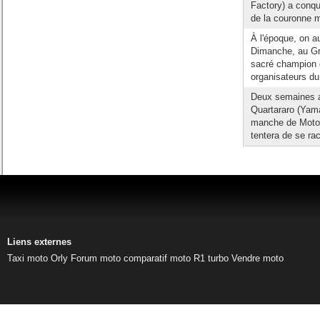
Factory) a conqu
de la couronne m
À l'époque, on aur
Dimanche, au Gr
sacré champion d
organisateurs d
Deux semaines a
Quartararo (Yama
manche de Moto 
tentera de se ra
Liens externes
Taxi moto Orly
Forum moto
comparatif moto
R1 turbo
Vendre moto