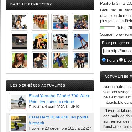
Publié le
3 mai 20
DANS LE GENRE SEXY
Battu par un Bagn
champion du monde 
plus jamais la lâch
Note :
28
Source :
www.euros
Pour partager cet
Forum
Blog
ACTUALITÉS M
LES DERNIÈRES ACTUALITÉS
Sur un autre circ
voir son visage,
Essai Yamaha Ténéré 700 World
ne s'est pas sat
Raid, les points à retenir
Intouchable dans
Publié le
4 avril 2026 à 14h19
L'hiver fut labo
des mois de dou
Essai Hero Hunk 440, les points
au meilleur des 
à retenir
l'enchaînement d
Publié le
20 décembre 2025 à 12h27