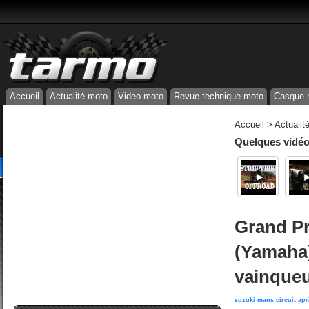
Accueil
Actualité moto
Video moto
Revue technique moto
Casque 
Accueil
>
Actualit
Quelques vidéos
Grand Pr
(Yamaha)
vainque
suzuki
mans
circuit
apr