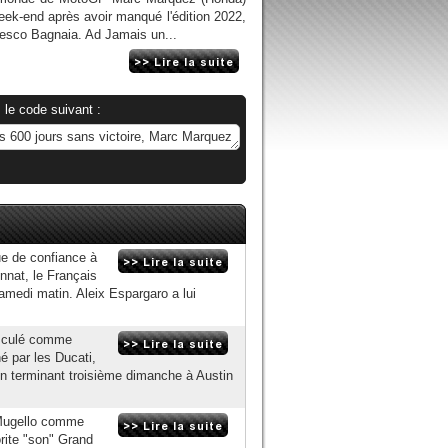
ek-end après avoir manqué l'édition 2022,
cesco Bagnaia. Ad Jamais un...
 le code suivant :
ue de confiance à
nnat, le Français
amedi matin. Aleix Espargaro a lui
usculé comme
 par les Ducati,
en terminant troisième dimanche à Austin
u Mugello comme
orite "son" Grand