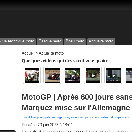
vue technique moto
Casque moto
Pneu moto
Annuaire moto
Accueil
>
Actualité moto
Quelques vidéos qui devraient vous plaire
MotoGP | Après 600 jours sans
Marquez mise sur l'Allemagne
ducati
ktm
grand prix
motogp
casey stoner
mugello
sachsenring
fabio quartararo
Publié le
20 juin 2023 à 18h11
Le roi du Sachsenring est de retour. Le sextuple champion 