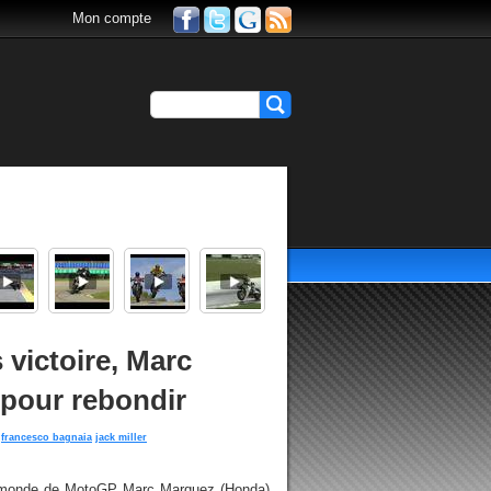
Mon compte
 victoire, Marc
 pour rebondir
francesco bagnaia
jack miller
du monde de MotoGP Marc Marquez (Honda)