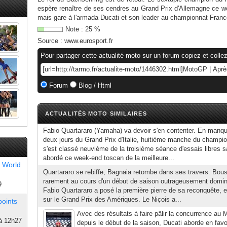
espère renaître de ses cendres au Grand Prix d'Allemagne ce we
mais gare à l'armada Ducati et son leader au championnat Fran
Note :
25
%
Source :
www.eurosport.fr
Pour partager cette actualité moto sur un forum copiez et collez
Forum
Blog / Html
ACTUALITÉS MOTO SIMILAIRES
Fabio Quartararo (Yamaha) va devoir s'en contenter. En manq
deux jours du Grand Prix d'Italie, huitième manche du champio
s'est classé neuvième de la troisième séance d'essais libres s
abordé ce week-end toscan de la meilleure...
 World
Quartararo se rebiffe, Bagnaia retombe dans ses travers. Bo
rarement au cours d'un début de saison outrageusement dominé
9
Fabio Quartararo a posé la première pierre de sa reconquête, 
sur le Grand Prix des Amériques. Le Niçois a...
points
Avec des résultats à faire pâlir la concurrence a
à 12h27
depuis le début de la saison, Ducati aborde en fav