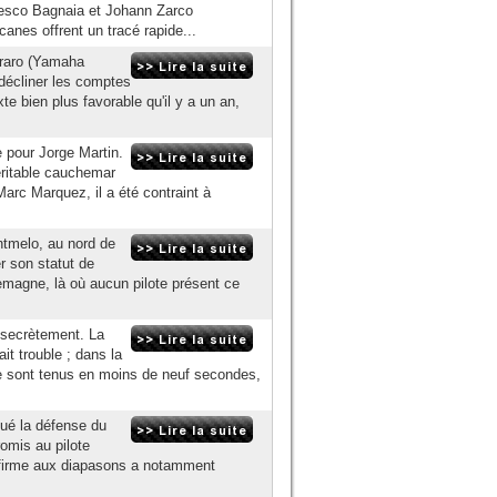
ncesco Bagnaia et Johann Zarco
canes offrent un tracé rapide...
araro (Yamaha
décliner les comptes
te bien plus favorable qu'il y a un an,
 pour Jorge Martin.
véritable cauchemar
arc Marquez, il a été contraint à
ntmelo, au nord de
r son statut de
magne, là où aucun pilote présent ce
 secrètement. La
it trouble ; dans la
 se sont tenus en moins de neuf secondes,
qué la défense du
romis au pilote
a firme aux diapasons a notamment