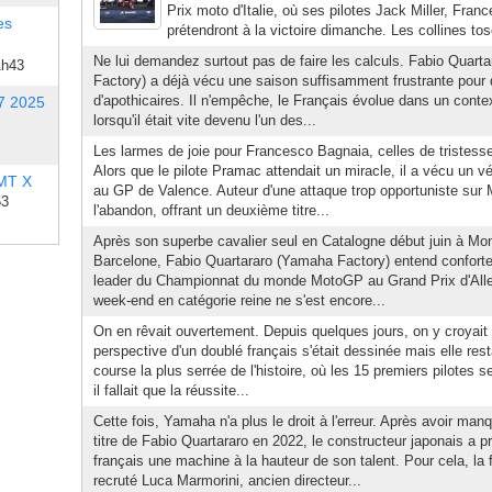
Prix moto d'Italie, où ses pilotes Jack Miller, Fra
es
prétendront à la victoire dimanche. Les collines tos
Ne lui demandez surtout pas de faire les calculs. Fabio Quart
1h43
Factory) a déjà vécu une saison suffisamment frustrante pour 
d'apothicaires. Il n'empêche, le Français évolue dans un contex
7 2025
lorsqu'il était vite devenu l'un des...
Les larmes de joie pour Francesco Bagnaia, celles de tristesse
Alors que le pilote Pramac attendait un miracle, il a vécu un 
 MT X
au GP de Valence. Auteur d'une attaque trop opportuniste sur M
53
l'abandon, offrant un deuxième titre...
Après son superbe cavalier seul en Catalogne début juin à Mo
Barcelone, Fabio Quartararo (Yamaha Factory) entend conforte
leader du Championnat du monde MotoGP au Grand Prix d'Alle
week-end en catégorie reine ne s'est encore...
On en rêvait ouvertement. Depuis quelques jours, on y croyait
perspective d'un doublé français s'était dessinée mais elle resta
course la plus serrée de l'histoire, où les 15 premiers pilotes
il fallait que la réussite...
Cette fois, Yamaha n'a plus le droit à l'erreur. Après avoir man
titre de Fabio Quartararo en 2022, le constructeur japonais a p
français une machine à la hauteur de son talent. Pour cela, l
recruté Luca Marmorini, ancien directeur...