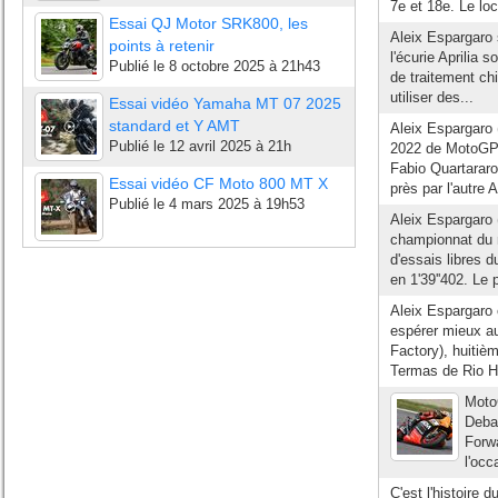
7e et 18e. Le loca
Essai QJ Motor SRK800, les
Aleix Espargaro s
points à retenir
l'écurie Aprilia 
Publié le
8 octobre 2025 à 21h43
de traitement chi
utiliser des...
Essai vidéo Yamaha MT 07 2025
standard et Y AMT
Aleix Espargaro 
Publié le
12 avril 2025 à 21h
2022 de MotoGP,
Fabio Quartararo
Essai vidéo CF Moto 800 MT X
près par l'autre A
Publié le
4 mars 2025 à 19h53
Aleix Espargaro 
championnat du 
d'essais libres 
en 1'39''402. Le 
Aleix Espargaro é
espérer mieux au
Factory), huitiè
Termas de Rio H
MotoG
Deba
Forwa
l'occ
C'est l'histoire 