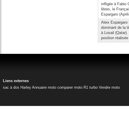
infligée à Fabio 
libres, le França
Espargaro (Aprilia
Aleix Espargaro 
dominant de la tê
à Losail (Qatar)
position réalisée
Liens externes
sac à dos Harley
Annuaire moto
comparer moto
R1 turbo
Vendre moto