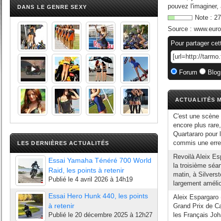
pouvez l'imaginer, 
DANS LE GENRE SEXY
Note :
27
Source :
www.euros
Pour partager cet
Forum
Blog
ACTUALITÉS M
C'est une scène 
encore plus rare,
Quartararo pour 
commis une erreu
LES DERNIÈRES ACTUALITÉS
Revoilà Aleix Esp
Essai Yamaha Ténéré 700 World
la troisième séa
Raid, les points à retenir
matin, à Silvers
Publié le
4 avril 2026 à 14h19
largement amélio
Essai Hero Hunk 440, les points
Aleix Espargaro 
à retenir
Grand Prix de C
Publié le
20 décembre 2025 à 12h27
les Français Jo