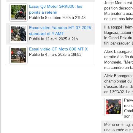
Jorge Martin es
Essai QJ Motor SRK800, les
position décroch
points à retenir
Martinator a écr
Publié le
8 octobre 2025 à 21h43
ne s'est pas laiss
Il a stoppé l'hé
Essai vidéo Yamaha MT 07 2025
Bagnaia, auteur 
standard et Y AMT
le Grand Prix du
Publié le
12 avril 2025 à 21h
fini par craquer. 
Essai vidéo CF Moto 800 MT X
Aleix Espargaro, 
Publié le
4 mars 2025 à 19h53
retraite à la fin
Montmelo. "Merci 
ma carrière en ta
Aleix Espargaro 
championnat du 
d'essais libres 
en 1'39''402. Le 
Parve
mond
Catal
son l
Même en imaginan
une journée auss