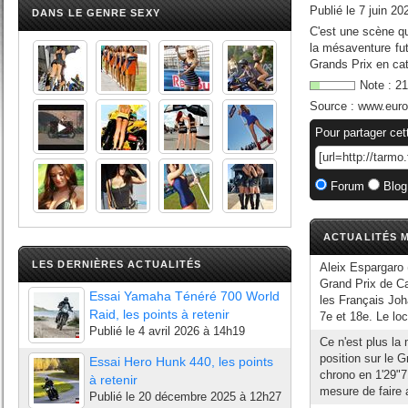
Publié le
7 juin 20
DANS LE GENRE SEXY
C'est une scène qu
la mésaventure fut
Grands Prix en cat
Note :
21
Source :
www.euros
Pour partager cet
Forum
Blog
ACTUALITÉS M
LES DERNIÈRES ACTUALITÉS
Aleix Espargaro 
Grand Prix de C
Essai Yamaha Ténéré 700 World
les Français Jo
Raid, les points à retenir
7e et 18e. Le loca
Publié le
4 avril 2026 à 14h19
Ce n'est plus la 
position sur le 
Essai Hero Hunk 440, les points
chrono en 1'29"71
à retenir
mesure de faire a
Publié le
20 décembre 2025 à 12h27