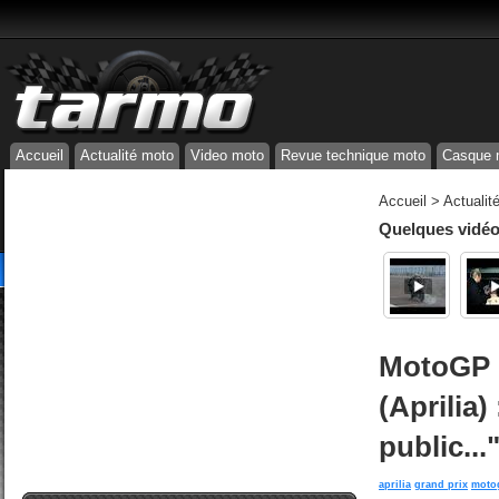
Accueil
Actualité moto
Video moto
Revue technique moto
Casque 
Accueil
>
Actualit
Quelques vidéos
MotoGP -
(Aprilia)
public...
aprilia
grand prix
moto