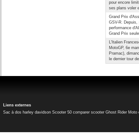
pour encore limit
ses plans voler e
Grand Prix d'Ass
GSV-R. Depuis, p
performance d'A
Grand Prix seul
L'Italien France
MotoGP, 6e manch
Pramac), dimanc
le dernier tour de
Liens externes
Sac à dos harley davidson
Scooter 50
comparer scooter
Ghost Rider
Moto 