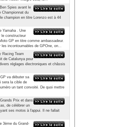
 Ben Spies avant le
le Championnat du
le champion en titre Lorenzo est à 44
de Yamaha . Une
 le constructeur
e Moto GP en titre comme ambassadeur.
ur les incontournables de GPOne, on...
y Racing Team
uit de Catalunya pour
ivers réglages électroniques et châssis
 GP va débuter sa
 sera la cible de
 numéro un tant convoité. De quoi mettre
s Grands Prix et dans
as, de célébrer un
ant ses motos à l'appui. Il ne fallait
ine 3ème du Grand-