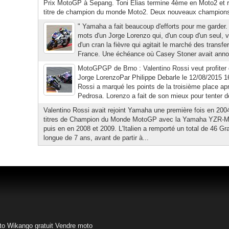
Prix MotoGP à Sepang. Toni Elias termine 4ème en Moto2 et r
titre de champion du monde Moto2. Deux nouveaux champions
" Yamaha a fait beaucoup d'efforts pour me garder. 
mots d'un Jorge Lorenzo qui, d'un coup d'un seul, 
d'un cran la fièvre qui agitait le marché des trans
France. Une échéance où Casey Stoner avait annonc
MotoGPGP de Brno : Valentino Rossi veut profiter
Jorge LorenzoPar Philippe Debarle le 12/08/2015 16
Rossi a marqué les points de la troisième place apr
Pedrosa. Lorenzo a fait de son mieux pour tenter de
Valentino Rossi avait rejoint Yamaha une première fois en 2004
titres de Champion du Monde MotoGP avec la Yamaha YZR-M1
puis en en 2008 et 2009. L'Italien a remporté un total de 46 
longue de 7 ans, avant de partir à...
to
Wikango gratuit
Vendre moto