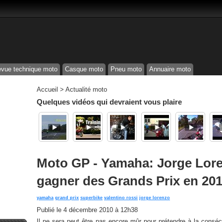
vue technique moto
Casque moto
Pneu moto
Annuaire moto
Accueil
>
Actualité moto
Quelques vidéos qui devraient vous plaire
Moto GP - Yamaha: Jorge Lore
gagner des Grands Prix en 20
yamaha
grand prix
superbike
valentino rossi
jorge lorenzo
Publié le
4 décembre 2010 à 12h38
Il ne sera peut être pas encore mûr pour prétendre à la consé