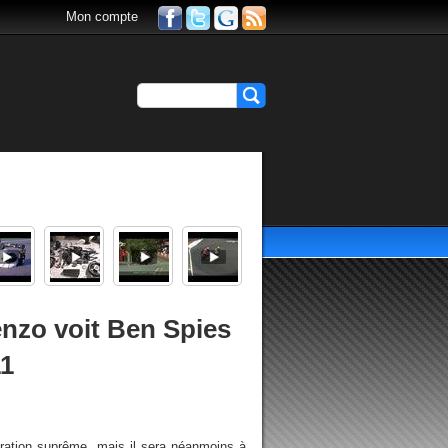
Mon compte
nzo voit Ben Spies
11
cration suprême, mais il sera néanmoins à