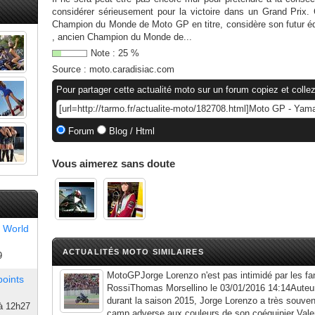
considérer sérieusement pour la victoire dans un Grand Prix. 
Champion du Monde de Moto GP en titre, considère son futur équ
, ancien Champion du Monde de...
Note :
25
%
Source :
moto.caradisiac.com
Pour partager cette actualité moto sur un forum copiez et collez
Forum
Blog / Html
Vous aimerez sans doute
 World
ACTUALITÉS MOTO SIMILAIRES
9
MotoGPJorge Lorenzo n'est pas intimidé par les fa
points
RossiThomas Morsellino le 03/01/2016 14:14Auteur
durant la saison 2015, Jorge Lorenzo a très souvent
à 12h27
camp adverse aux couleurs de son coéquipier Valent