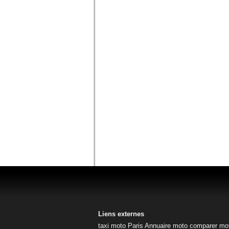
Liens externes
taxi moto Paris
Annuaire moto
comparer mo