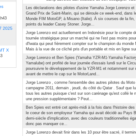
es
Les déclarations des pilotes d'usine Yamaha Jorge Lorenzo et
Grand Prix de Saint-Marin, qui se déroule ce week-end, dans 
1h43
Monde FIM MotoGP, à Misano (Italie). À six courses de la fin, 
points du leader Casey Stoner. Jorge...
7 2025
Jorge Lorenzo est actuellement en Indonésie pour le compte 
tournée stratégique pour un marché qui ne l'est pas moins pour
d'Iwata qui peut fièrement compter sur le champion du mond
Mais à la vue de ce cliché pris d'un portable et mis en ligne s
 MT X
53
Jorge Lorenzo et Ben Spies (Yamaha YZR-M1-Yamaha Factor
Yamalube) ont profité de leur journée d'essais lundi sur le Circ
poursuivre le développement de la YZR-M1 et notamment sur d
avant de mettre le cap sur le MotorLand...
Jorge Lorenzo , comme l'ensemble des autres pilotes du Moto
campagne 2011, demain , jeudi, du côté du Qatar . Sauf que lui
tous les autres puisque c'est sur son carénage qu'est collé le
une pression supplémentaire ? Peut...
Ben Spies est entré cet après-midi à la fois dans l'histoire de
le coeur de son employeur Yamaha qui avait décidé au Pays B
demi-siècle d'implication, avec des couleurs traditionnelles égay
donc pas manquer ce...
Jorge Lorenzo devait finir dans les 10 pour être sacré, il term