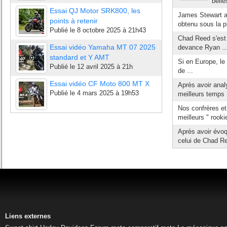
belle
Essai QJ Motor SRK800, les
James Stewart a
points à retenir
obtenu sous la pl
Publié le
8 octobre 2025 à 21h43
Chad Reed s'est 
Essai vidéo Yamaha MT 07 2025
devance Ryan ..
standard et Y AMT
Si en Europe, l
Publié le
12 avril 2025 à 21h
de ...
Essai vidéo CF Moto 800 MT X
Après avoir anal
Publié le
4 mars 2025 à 19h53
meilleurs temps .
Nos confrères et
meilleurs " rookie
Après avoir évo
celui de Chad Re
Liens externes