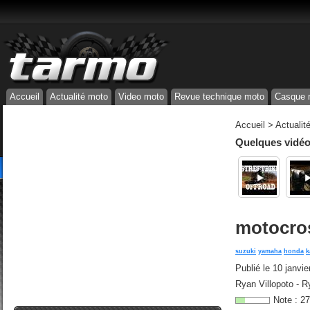
Accueil
Actualité moto
Video moto
Revue technique moto
Casque 
Accueil
>
Actualit
Quelques vidéos
motocros
suzuki
yamaha
honda
k
Publié le
10 janvie
Ryan Villopoto - Ry
Note :
27