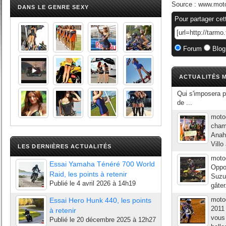
Source :
www.mot
DANS LE GENRE SEXY
Pour partager cet
Forum
Blog
ACTUALITÉS M
Qui s'imposera p
de ...
moto
champ
Anahe
Villo
LES DERNIÈRES ACTUALITÉS
moto
Essai Yamaha Ténéré 700 World
Oppo
Raid, les points à retenir
Suzuk
Publié le
4 avril 2026 à 14h19
gâter
moto
Essai Hero Hunk 440, les points
2011 
à retenir
vous 
Publié le
20 décembre 2025 à 12h27