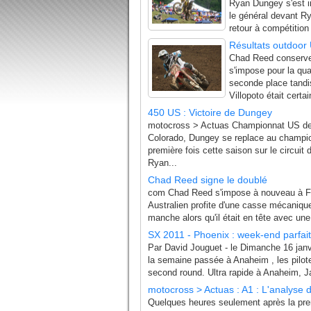
Ryan Dungey s'est im
le général devant Ry
retour à compétition
Résultats outdoor
Chad Reed conserve
s'impose pour la qu
seconde place tandi
Villopoto était cert
450 US : Victoire de Dungey
motocross > Actuas Championnat US de m
Colorado, Dungey se replace au champi
première fois cette saison sur le circui
Ryan...
Chad Reed signe le doublé
com Chad Reed s'impose à nouveau à Fre
Australien profite d'une casse mécaniqu
manche alors qu'il était en tête avec un
SX 2011 - Phoenix : week-end parfai
Par David Jouguet - le Dimanche 16 janv
la semaine passée à Anaheim , les pilote
second round. Ultra rapide à Anaheim, Ja
motocross > Actuas : A1 : L'analyse d
Quelques heures seulement après la pre