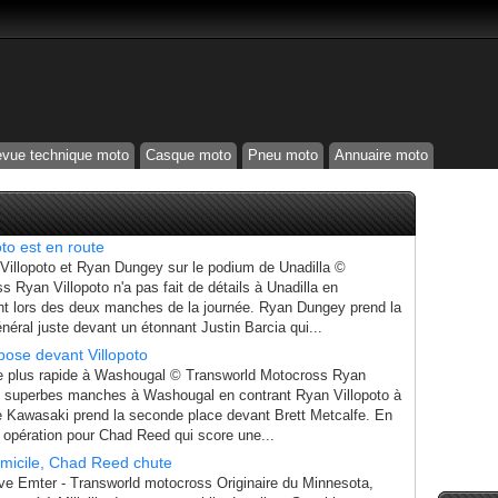
vue technique moto
Casque moto
Pneu moto
Annuaire moto
to est en route
 Villopoto et Ryan Dungey sur le podium de Unadilla ©
 Ryan Villopoto n'a pas fait de détails à Unadilla en
nt lors des deux manches de la journée. Ryan Dungey prend la
éral juste devant un étonnant Justin Barcia qui...
ose devant Villopoto
e plus rapide à Washougal © Transworld Motocross Ryan
x superbes manches à Washougal en contrant Ryan Villopoto à
ote Kawasaki prend la seconde place devant Brett Metcalfe. En
opération pour Chad Reed qui score une...
micile, Chad Reed chute
e Emter - Transworld motocross Originaire du Minnesota,