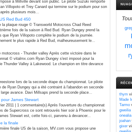
posé à Millville devant son public. Le pilote Suzuki remporte
NUAG
an Villopoto et Trey Canard qui termine sur le podium pour son
 après plusieurs mois...
Tou
 US Red Bud 450
 la plaque rouge © Transworld Motocross Chad Reed
gre
atrième fois de la saison à Red Bud. Ryan Dungey prend la
s que Ryan Villopoto complète le podium de la journée.
ainement le plus rapide à Red Bud, malheureusement le...
mo
otocross - Thunder valley Après cette victoire dans le
r
onnat © vitalmx.com Ryan Dungey s'est imposé pour la
t de Thunder Valley à Lakewood. Le champion en titre devance
estone lors de la seconde étape du championnat. Le pilote
RÉCE
e de Ryan Dungey qui a été contraint à l'abandon en seconde
e large avance. Davi Millsaps prend la seconde place...
thym
vi
t pour James Stewart
Made I
Tarmo
v
ier 2011 | 1 commentaire(s) Après l'ouverture du championnat
gweilia
s de Supercross ce sont retrouvés hier soir à Phoenix pour le
onealia
mes Stewart est, cette fois-ci, parvenu à devancer...
joahan
e la finale
gixer
vi
mière finale US de la saison, MV.com vous propose une
gweilia