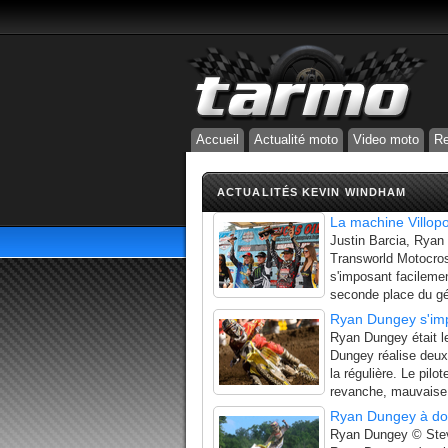
Accueil
Actualité moto
Video moto
Re
ACTUALITÉS KEVIN WINDHAM
La machine Villopo
Justin Barcia, Ryan
Transworld Motocross
s'imposant facileme
seconde place du gén
Ryan Dungey s'imp
Ryan Dungey était l
Dungey réalise deu
la régulière. Le pil
revanche, mauvaise 
Ryan Dungey à do
Ryan Dungey © Stev