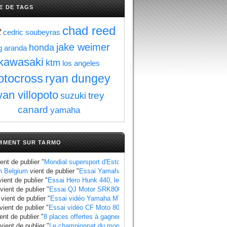
E DE TAGS
chad reed
t
cedric soubeyras
jake weimer
honda
g aranda
kawasaki
ktm
los angeles
tocross
ryan dungey
yan villopoto
trey
suzuki
canard
yamaha
MMENT SUR TARMO
ent de publier "
Mondial supersport d'Estoril : Manzi se rapproche du titre au 
n Belgium
vient de publier "
Essai Yamaha Ténéré 700 World Raid, les points à
ient de publier "
Essai Hero Hunk 440, les points à retenir
".
vient de publier "
Essai QJ Motor SRK800, les points à retenir
".
vient de publier "
Essai vidéo Yamaha MT 07 2025 standard et Y AMT
".
vient de publier "
Essai vidéo CF Moto 800 MT X
".
ent de publier "
8 places offertes à gagner pour le Grand Prix de France 2025
"
vient de publier "
Le championnat du monde side-car 2025 a un calendrier bie