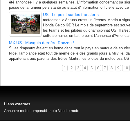
été annoncée il y a quelques semaines. L'information concernant sa sign
passe de la rumeur persistante au statut d'information officielle avec c
US : Le point sur les transferts
motocross > Actuas cross us Jeremy Martin a sign
Honda Geico ©DR Le mois de septembre est souve
les teams et les pilotes du championnat US. Il s'e
cette semaine, on fait le point L'annonce d'America
MX US : Musquin derrière Roczen !
Si les drapeaux étaient en berne dans tout le pays en marque de soutien
Nice, l'ambiance était tout de même celle des grands jours à Milville, da
appartenant aux parents des frères Martin, les pilotes du motocross US
1
2
3
4
5
6
7
8
9
10
Liens externes
Annuaire moto
comparatif moto
Vendre moto