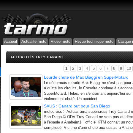
Accueil
Actualité moto
Video moto
Revue technique moto
Casque 
ACTUALITÉS TREY CANARD
1
2
3
4
5
6
7
8
9
10
Lourde chute de Max Biaggi en SuperMotard
Le désormais retraité Max Biaggi ne s'est pas pour aut
a quitté les circuits, le Corsaire continue à s'adonn
SuperMotard. Hélas, en s'entraînant aujourd'hui sur le
violemment chuté. Un accident...
SXUS : Canard out pour San Diego
motocross > Actuas ama supercross Trey Canard n
San Diego © ODV Trey Canard ne sera pas au dépa
à l'épaule à Anaheim1, l'officiel KTM connait un no
compliqué. Vicitme d'une chute aux essais à Anahei