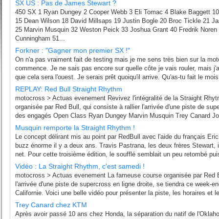
SX US : Pas de James Stewart ?
450 SX 1 Ryan Dungey 2 Cooper Webb 3 Eli Tomac 4 Blake Baggett 10 
15 Dean Wilson 18 David Millsaps 19 Justin Bogle 20 Broc Tickle 21 
25 Marvin Musquin 32 Weston Peick 33 Joshua Grant 40 Fredrik Noren
Cunningham 51...
Forkner : "Gagner mon premier SX !"
On n'a pas vraiment fait de testing mais je me sens très bien sur la moto
commence. Je ne sais pas encore sur quelle côte je vais rouler, mais j'ai
que cela sera l'ouest. Je serais prêt quoiqu'il arrive. Qu'as-tu fait le mois 
REPLAY: Red Bull Straight Rhythm
motocross > Actuas evenement Revivez l'intégralité de la Straight Rhy
organisée par Red Bull, qui consiste à rallier l'arrivée d'une piste de supe
des engagés Open Class Ryan Dungey Marvin Musquin Trey Canard Josh
Musquin remporte la Straight Rhythm !
Le concept délirant mis au point par RedBull avec l'aide du français Er
buzz énorme il y a deux ans. Travis Pastrana, les deux frères Stewart, il 
net. Pour cette troisième édition, le soufflé semblait un peu retombé pui
Vidéo : La Straight Rhythm, c'est samedi !
motocross > Actuas evenement La fameuse course organisée par Red Bull
l'arrivée d'une piste de supercross en ligne droite, se tiendra ce week
Californie. Voici une belle vidéo pour présenter la piste, les horaires et
Trey Canard chez KTM
Après avoir passé 10 ans chez Honda, la séparation du natif de l'Oklaho