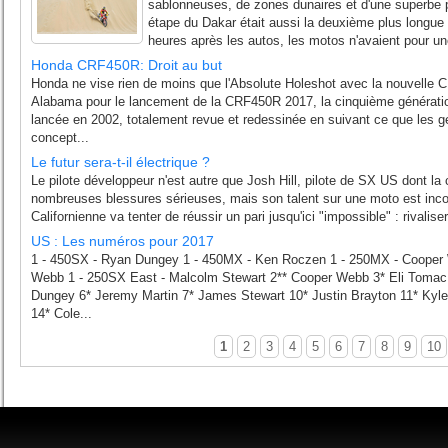
sablonneuses, de zones dunaires et d'une superbe p
étape du Dakar était aussi la deuxième plus longue d
heures après les autos, les motos n'avaient pour une
Honda CRF450R: Droit au but
Honda ne vise rien de moins que l'Absolute Holeshot avec la nouvelle
Alabama pour le lancement de la CRF450R 2017, la cinquième générati
lancée en 2002, totalement revue et redessinée en suivant ce que les g
concept...
Le futur sera-t-il électrique ?
Le pilote développeur n'est autre que Josh Hill, pilote de SX US dont la
nombreuses blessures sérieuses, mais son talent sur une moto est inc
Californienne va tenter de réussir un pari jusqu'ici "impossible" : rivalis
US : Les numéros pour 2017
1 - 450SX - Ryan Dungey 1 - 450MX - Ken Roczen 1 - 250MX - Cooper
Webb 1 - 250SX East - Malcolm Stewart 2** Cooper Webb 3* Eli Tomac
Dungey 6* Jeremy Martin 7* James Stewart 10* Justin Brayton 11* Kyl
14* Cole...
1
2
3
4
5
6
7
8
9
10