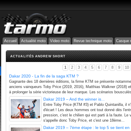
Accueil
Actualité moto
Video moto
Revue technique moto
Casque 
ACTUALITÉS ANDREW SHORT
1
2
3
4
5
6
7
8
9
10
Dakar 2020 - La fin de la saga KTM ?
Gagnante des 18 dernières éditions, la firme KTM se présente notamm
anciens vainqueurs Toby Price (2019, 2016), Matthias Walkner (2018) e
à prolonger la série victorieuse de leur marque. Les scénarios bousculés
Dakar 2019 – And the winner is...
Entre Toby Price (KTM #3) et Pablo Quintanilla, il n
d'écart ! Les deux hommes ont tout donné dès l'entr
pression, c'est le chilien qui est parti à la faute. 
s'appelle donc Toby Price, et c'est une 18ème...
Dakar 2019 – 7ème étape : le top 5 se tient en