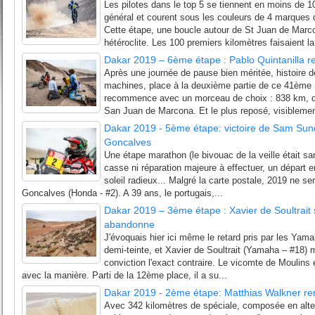
Les pilotes dans le top 5 se tiennent en moins de 
général et courent sous les couleurs de 4 marques di
Cette étape, une boucle autour de St Juan de Marcon
hétéroclite. Les 100 premiers kilomètres faisaient la 
Dakar 2019 – 6ème étape : Pablo Quintanilla
Après une journée de pause bien méritée, histoire d
machines, place à la deuxième partie de ce 41ème 
recommence avec un morceau de choix : 838 km, d
San Juan de Marcona. Et le plus reposé, visiblement
Dakar 2019 - 5ème étape: victoire de Sam Sun
Goncalves
Une étape marathon (le bivouac de la veille était s
casse ni réparation majeure à effectuer, un départ e
soleil radieux... Malgré la carte postale, 2019 ne s
Goncalves (Honda - #2). A 39 ans, le portugais,...
Dakar 2019 – 3ème étape : Xavier de Soultrait
abandonne
J'évoquais hier ici même le retard pris par les Yama
demi-teinte, et Xavier de Soultrait (Yamaha – #18)
conviction l'exact contraire. Le vicomte de Moulins 
avec la manière. Parti de la 12ème place, il a su...
Dakar 2019 - 2ème étape: Matthias Walkner r
Avec 342 kilomètres de spéciale, composée en alte