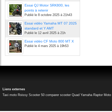
Essai QJ Motor SRK800, les
points à retenir
Publié le
8 octobre 2025 à 21h43
Essai vidéo Yamaha MT 07 2025
standard et Y AMT
Publié le
12 avril 2025 à 21h
Essai vidéo CF Moto 800 MT X
Publié le
4 mars 2025 à 19h53
Liens externes
Taxi moto Roissy
Scooter 50
comparer scooter
Quad Yamaha Raptor
Moto 