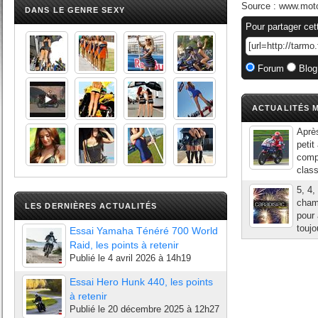
Source :
www.mot
DANS LE GENRE SEXY
Pour partager cet
Forum
Blog
ACTUALITÉS M
Après
petit
compé
class
5, 4,
cham
LES DERNIÈRES ACTUALITÉS
pour 
toujo
Essai Yamaha Ténéré 700 World
Raid, les points à retenir
Publié le
4 avril 2026 à 14h19
Essai Hero Hunk 440, les points
à retenir
Publié le
20 décembre 2025 à 12h27