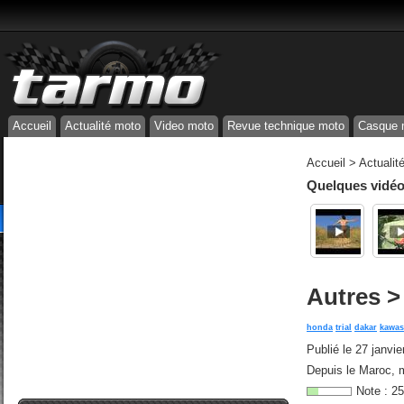
Accueil
Actualité moto
Video moto
Revue technique moto
Casque 
Accueil
>
Actualit
Quelques vidéos
Autres >
honda
trial
dakar
kawas
Publié le
27 janvie
Depuis le Maroc, m
Note :
25