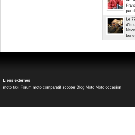
Franc
par d
Le 7
d'End
Neve
bénév
Liens externes
moto taxi
Forum moto
comparatif scooter
Blog Moto
Moto occasion