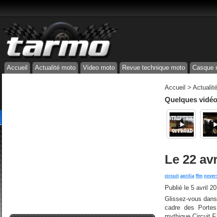
Accueil
Actualité moto
Video moto
Revue technique moto
Casque 
Accueil
>
Actualit
Quelques vidéos
Le 22 av
circuit
aprilia
ffm
never
Publié le
5 avril 2
Glissez-vous dans 
cadre des Portes
mythique Circuit F