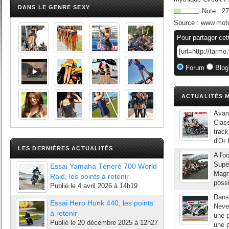
DANS LE GENRE SEXY
Note :
27
Source :
www.mot
Pour partager cet
Forum
Blog
ACTUALITÉS M
Avant
Class
track
d'Or 
LES DERNIÈRES ACTUALITÉS
A l'
Super
Essai Yamaha Ténéré 700 World
Magny
Raid, les points à retenir
possi
Publié le
4 avril 2026 à 14h19
Dans 
Essai Hero Hunk 440, les points
Never
à retenir
une 
Publié le
20 décembre 2025 à 12h27
une p