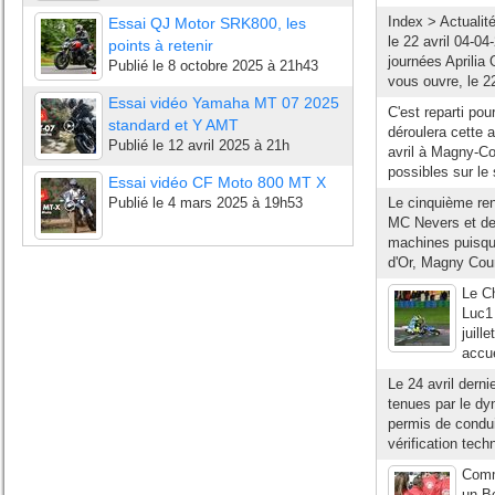
Index > Actualit
Essai QJ Motor SRK800, les
le 22 avril 04-0
points à retenir
journées Aprilia
Publié le
8 octobre 2025 à 21h43
vous ouvre, le 22
Essai vidéo Yamaha MT 07 2025
C'est reparti pou
standard et Y AMT
déroulera cette a
Publié le
12 avril 2025 à 21h
avril à Magny-Co
possibles sur le 
Essai vidéo CF Moto 800 MT X
Publié le
4 mars 2025 à 19h53
Le cinquième re
MC Nevers et de 
machines puisqu'à
d'Or, Magny Cour
Le C
Luc1 
juill
accu
Le 24 avril derni
tenues par le dy
permis de conduir
vérification tech
Comm
un Bo