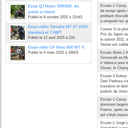
Essais-1 Casey S
Essai QJ Motor SRK800, les
de temps après a
points à retenir
profitant d'excel
Publié le
8 octobre 2025 à 21h43
a remporté les qu
Essai vidéo Yamaha MT 07 2025
Course Si la plui
standard et Y AMT
Prix du Japon a
Publié le
12 avril 2025 à 21h
la saison 2011, 
Stoner est solid
Essai vidéo CF Moto 800 MT X
Publié le
4 mars 2025 à 19h53
Essais libres-1 
Simoncelli en Ma
à Valence pour 
Stoner, le Cham
Essais-3 Auteur 
Dani Pedrosa s'e
troisième et der
podium de Jerez 
Essais-1 Casey 
dominant largeme
France, après avo
qui s'était impos
Essais-1 Jorge
Yamalube) a ouve