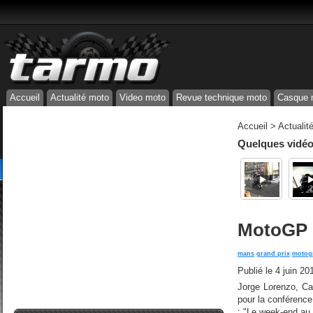
Accueil
Actualité moto
Video moto
Revue technique moto
Casque 
Accueil
>
Actualit
Quelques vidéos
MotoGP 
mans
grand prix
motog
Publié le
4 juin 20
Jorge Lorenzo, Ca
pour la conférence
: "Le week-end au 