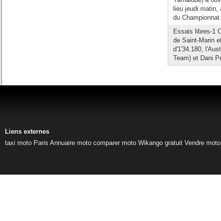
lieu jeudi matin
du Championnat e
Essais libres-1 
de Saint-Marin e
d'1'34.180, l'A
Team) et Dani Pe
Liens externes
taxi moto Paris
Annuaire moto
comparer moto
Wikango gratuit
Vendre moto