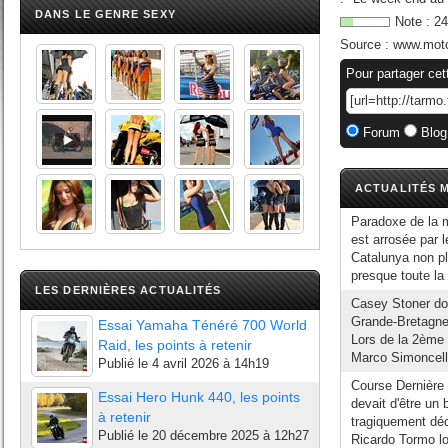
DANS LE GENRE SEXY
Note :
24
Source :
www.moto
Pour partager cet
Forum
Blog
ACTUALITÉS M
Paradoxe de la m
est arrosée par 
Catalunya non pl
presque toute la 
LES DERNIÈRES ACTUALITÉS
Casey Stoner dom
Grande-Bretagne, 
Essai Yamaha Ténéré 700 World
Lors de la 2ème 
Raid, les points à retenir
Marco Simoncelli
Publié le
4 avril 2026 à 14h19
Course Dernière 
Essai Hero Hunk 440, les points
devait d'être un
à retenir
tragiquement déc
Publié le
20 décembre 2025 à 12h27
Ricardo Tormo lo