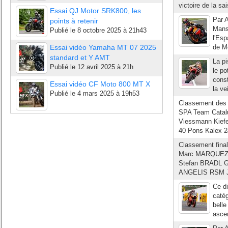
victoire de la sa
Essai QJ Motor SRK800, les
Par A
points à retenir
Mans 
Publié le
8 octobre 2025 à 21h43
l'Esp
Essai vidéo Yamaha MT 07 2025
de Mo
standard et Y AMT
La pi
Publié le
12 avril 2025 à 21h
le po
const
Essai vidéo CF Moto 800 MT X
la ve
Publié le
4 mars 2025 à 19h53
Classement des 
SPA Team Catalu
Viessmann Kiefe
40 Pons Kalex 24
Classement fina
Marc MARQUEZ S
Stefan BRADL GE
ANGELIS RSM JIR
Ce d
catég
belle
ascen