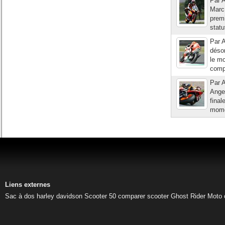
Par A
Marc 
prem
statu
Par A
déso
le mo
compt
Par A
Angel
final
momen
Liens externes
Sac à dos harley davidson
Scooter 50
comparer scooter
Ghost Rider
Moto 