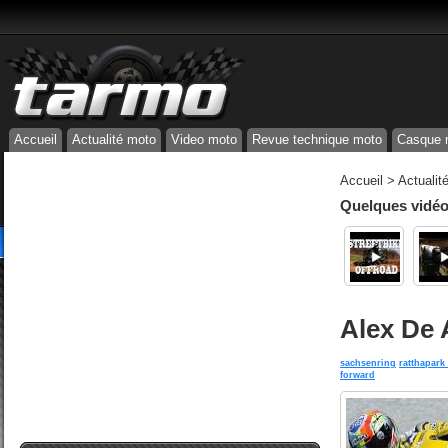
Accueil
Actualité moto
Video moto
Revue technique moto
Casque 
Accueil
>
Actualit
Quelques vidéos
Alex De 
sachsenring
ratthapark 
forward