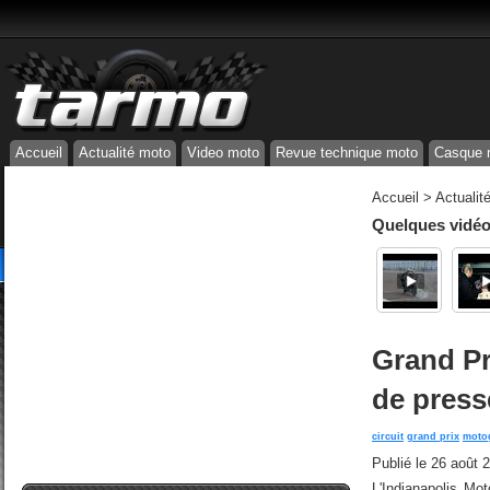
Accueil
Actualité moto
Video moto
Revue technique moto
Casque 
Accueil
>
Actualit
Quelques vidéos
Grand Pr
de press
circuit
grand prix
moto
Publié le
26 août 
L'Indianapolis M