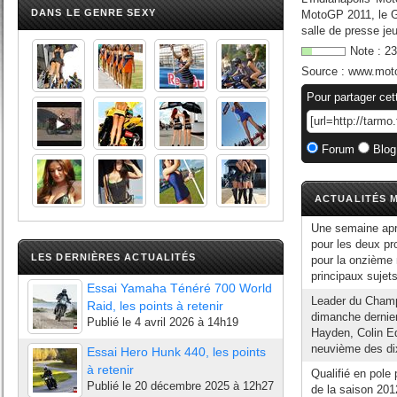
DANS LE GENRE SEXY
MotoGP 2011, le Gr
salle de presse je
Note :
23
Source :
www.mot
Pour partager cet
Forum
Blog
ACTUALITÉS M
Une semaine apr
pour les deux p
LES DERNIÈRES ACTUALITÉS
pour la onzième 
principaux sujet
Essai Yamaha Ténéré 700 World
Leader du Champ
Raid, les points à retenir
dimanche dernier
Publié le
4 avril 2026 à 14h19
Hayden, Colin Ed
neuvième des dix
Essai Hero Hunk 440, les points
à retenir
Qualifié en pole
Publié le
20 décembre 2025 à 12h27
de la saison 201