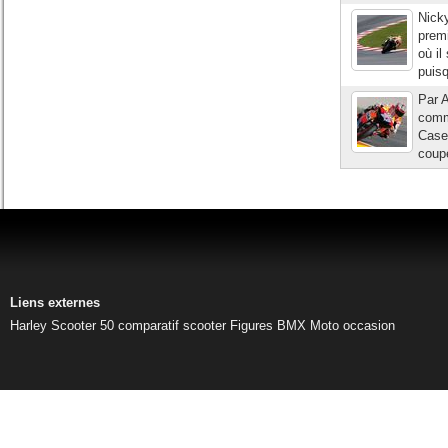
Nicky
premi
où il
puisq
Par 
comme
Casey
coupe
Liens externes
Harley
Scooter 50
comparatif scooter
Figures BMX
Moto occasion