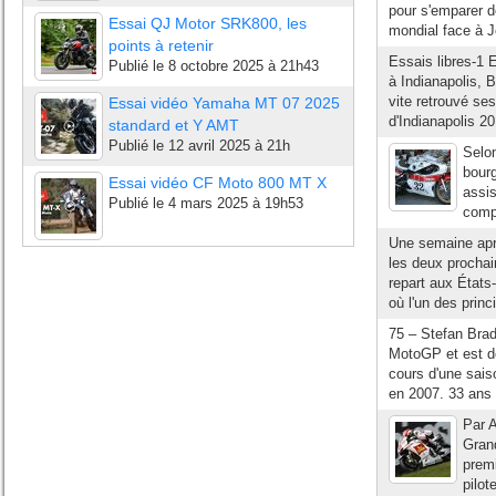
pour s'emparer de
Essai QJ Motor SRK800, les
mondial face à 
points à retenir
Essais libres-1 
Publié le
8 octobre 2025 à 21h43
à Indianapolis,
vite retrouvé se
Essai vidéo Yamaha MT 07 2025
d'Indianapolis 20
standard et Y AMT
Publié le
12 avril 2025 à 21h
Selon
bourg
Essai vidéo CF Moto 800 MT X
assis
Publié le
4 mars 2025 à 19h53
compé
Une semaine apr
les deux procha
repart aux États
où l'un des princ
75 – Stefan Brad
MotoGP et est dé
cours d'une sais
en 2007. 33 ans 
Par A
Gran
premi
pilot