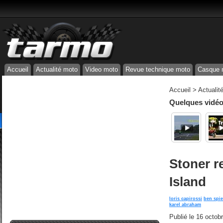
Accueil
Actualité moto
Video moto
Revue technique moto
Casque 
Accueil
>
Actualit
Quelques vidéos
Stoner r
Island
loris capirossi
ben spi
karel abraham
Publié le
16 octob