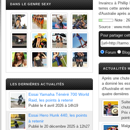
Invaincu à Phillip
DANS LE GENRE SEXY
terres cette année
d'Australie après a
Note :
26
Source :
www.mot
Pour partager cet
Forum
Blog
ACTUALITÉS M
Après une chute
a dominé les ess
LES DERNIÈRES ACTUALITÉS
d'Australie et re
quatre dernières
Essai Yamaha Ténéré 700 World
Raid, les points à retenir
Suite
Publié le
4 avril 2026 à 14h19
chuta
Prix 
Essai Hero Hunk 440, les points
point
à retenir
Malgr
Publié le
20 décembre 2025 à 12h27