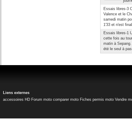
journ
Essais libres-3 
Valence et le C
samedi matin pour
1'33 et n'est fin
Essais libres-1 
cette fois au to
matin à Sepang.
été le seul à pas
Liens externes
accessoires HD
Forum moto
comparer moto
Fiches permis moto
Vendre m