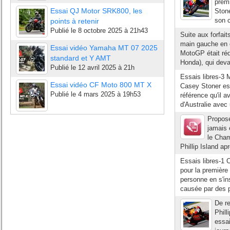
premi
Essai QJ Motor SRK800, les
Stone
son c
points à retenir
Publié le
8 octobre 2025 à 21h43
Suite aux forfai
main gauche en c
Essai vidéo Yamaha MT 07 2025
MotoGP était réd
standard et Y AMT
Honda), qui deva
Publié le
12 avril 2025 à 21h
Essais libres-3 
Essai vidéo CF Moto 800 MT X
Casey Stoner es
Publié le
4 mars 2025 à 19h53
référence qu'il a
d'Australie avec 
Proposé
jamais 
le Cham
Phillip Island ap
Essais libres-1 
pour la première
personne en s'in
causée par des 
De r
Phill
essai