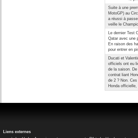
Suite à une pre
MotoGP) au Circu
a réussi à passer
veille le Champi
Le dernier Test
Qatar avec une p
En raison des ha
pour entrer en p
Ducati et Valent
officiels ont eu 
de la saison. De
contrat liant Hon
de 2 ? Non. Ces 
Honda officielle,
Liens externes