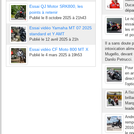
Ducat
Essai QJ Motor SRK800, les
dépar
points à retenir
Publié le
8 octobre 2025 à 21h43
Le n
essai
Essai vidéo Yamaha MT 07 2025
les m
standard et Y AMT
et po
Publié le
12 avril 2025 à 21h
Il a sans doute 
intoxication ali
Essai vidéo CF Moto 800 MT X
Mugello, devant 
Publié le
4 mars 2025 à 19h53
Danilo Petrucci. 
Pour 
en ar
direc
l'opt
A l'i
brill
Marq
leade
Andr
remp
2010,
le pn