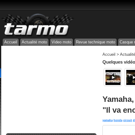
Accueil
Actualité moto
Video moto
Revue technique moto
Casque 
Accueil
>
Actualit
Quelques vidéos
Yamaha, D
"Il va en
yamaha
honda
circuit
d