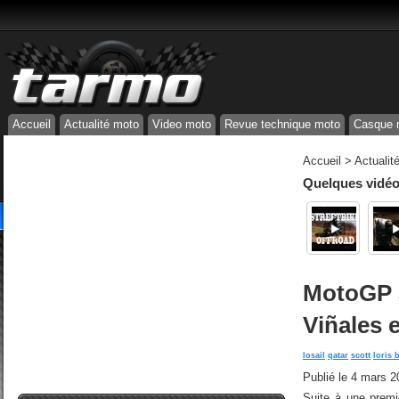
Accueil
Actualité moto
Video moto
Revue technique moto
Casque 
Accueil
>
Actualit
Quelques vidéos
MotoGP a
Viñales 
losail
qatar
scott
loris 
Publié le
4 mars 2
Suite à une premi