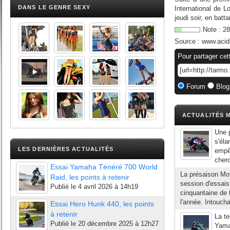
DANS LE GENRE SEXY
International de 
jeudi soir, en batt
Note :
28
Source :
www.acid
Pour partager cet
Forum
Blog
ACTUALITÉS M
Une p
s'éla
LES DERNIÈRES ACTUALITÉS
empêc
cherc
Essai Yamaha Ténéré 700 World
La présaison Mo
Raid, les points à retenir
session d'essais
Publié le
4 avril 2026 à 14h19
cinquantaine de 
l'année. Intoucha
Essai Hero Hunk 440, les points
à retenir
La te
Publié le
20 décembre 2025 à 12h27
Yama