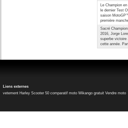
Le Champion en t
le dernier Test O
saison MotoGP™ 2
première manche
Sacré Champion 
2016, Jorge Lor
superbe victoire
cette année. Part
Liens externes
vetement Harley
Scooter 50
comparatif moto
Wikango gratuit
Vendre moto