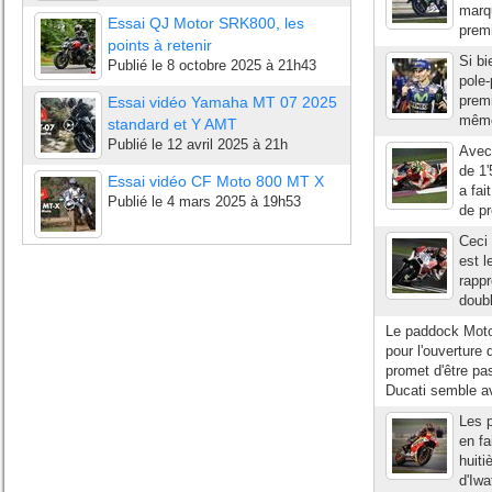
marqu
Essai QJ Motor SRK800, les
premi
points à retenir
Si bi
Publié le
8 octobre 2025 à 21h43
pole-
premi
Essai vidéo Yamaha MT 07 2025
mêmes
standard et Y AMT
Publié le
12 avril 2025 à 21h
Avec 
de 1'
Essai vidéo CF Moto 800 MT X
a fai
Publié le
4 mars 2025 à 19h53
de p
Ceci 
est l
rappr
doub
Le paddock MotoG
pour l'ouverture
promet d'être pa
Ducati semble av
Les p
en fa
huiti
d'Iwa