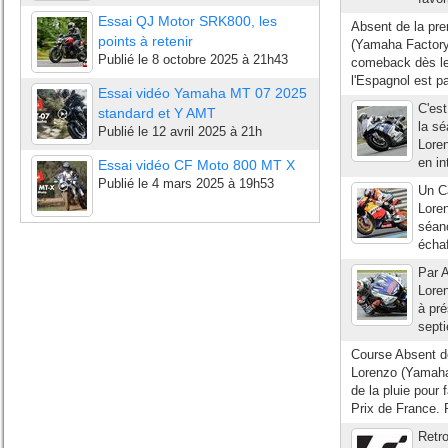
Essai QJ Motor SRK800, les
Absent de la pre
points à retenir
(Yamaha Factory 
Publié le
8 octobre 2025 à 21h43
comeback dès le
l'Espagnol est p
Essai vidéo Yamaha MT 07 2025
C'est
standard et Y AMT
la sé
Publié le
12 avril 2025 à 21h
Loren
en in
Essai vidéo CF Moto 800 MT X
Publié le
4 mars 2025 à 19h53
Un C
Loren
séanc
échaf
Par A
Loren
à pré
septi
Course Absent de
Lorenzo (Yamaha
de la pluie pour
Prix de France. P
Retro