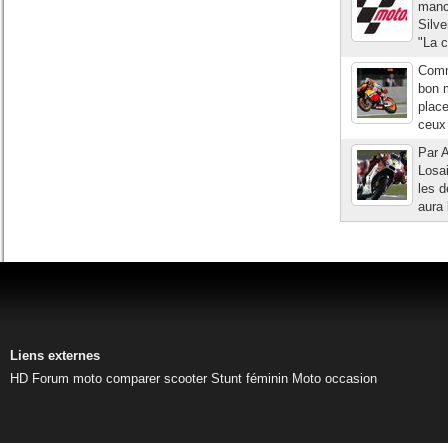
manc
Silve
"La c
Comme
bon m
place
ceux 
Par A
Losai
les d
aura 
Liens externes
HD
Forum moto
comparer scooter
Stunt féminin
Moto occasion