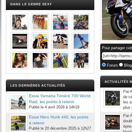
DANS LE GENRE SEXY
Pour partager cet
Forum
Blog
ACTUALITÉS M
LES DERNIÈRES ACTUALITÉS
Par A
Essai Yamaha Ténéré 700 World
de ce
Raid, les points à retenir
les s
Publié le
4 avril 2026 à 14h19
plus 
Par A
Essai Hero Hunk 440, les points
doubl
à retenir
épreu
Publié le
20 décembre 2025 à 12h27
favor