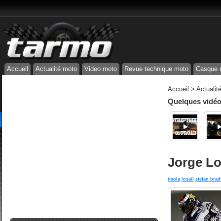
Accueil
Actualité moto
Video moto
Revue technique moto
Casque 
Accueil
>
Actualit
Quelques vidéos
Jorge Lo
imola
losail
stefan brad