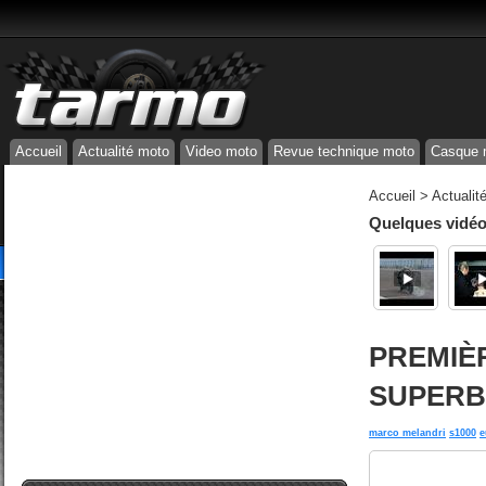
Accueil
Actualité moto
Video moto
Revue technique moto
Casque 
Accueil
>
Actualit
Quelques vidéos
PREMIÈR
SUPERBI
marco melandri
s1000
e