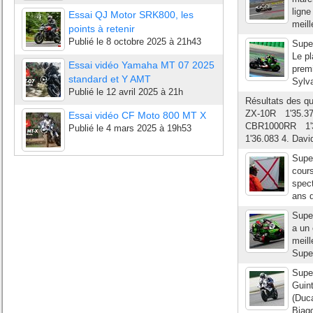
ligne
Essai QJ Motor SRK800, les
meill
points à retenir
Publié le
8 octobre 2025 à 21h43
Supe
Le pl
Essai vidéo Yamaha MT 07 2025
premi
standard et Y AMT
Sylva
Publié le
12 avril 2025 à 21h
Résultats des q
ZX-10R 1'35.37
Essai vidéo CF Moto 800 MT X
CBR1000RR 1'3
Publié le
4 mars 2025 à 19h53
1'36.083 4. Dav
Supe
cours
spect
ans d
Super
a un 
meill
Super
Super
Guint
(Duca
Biagg