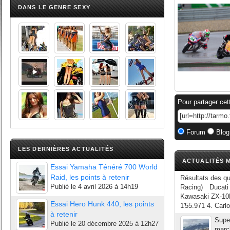
DANS LE GENRE SEXY
Pour partager cet
Forum
Blog
LES DERNIÈRES ACTUALITÉS
ACTUALITÉS M
Essai Yamaha Ténéré 700 World
Raid, les points à retenir
Résultats des qu
Publié le
4 avril 2026 à 14h19
Racing) Ducat
Kawasaki ZX-1
Essai Hero Hunk 440, les points
1′55.971 4. Car
à retenir
Super
Publié le
20 décembre 2025 à 12h27
march