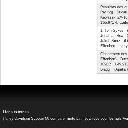
Résultats des qu
Racing) Ducat
Kawasaki ZX-1
1'55.971 4. Car
1. Tom Sykes (
Jonathan Rea (
Jakub Smrz (Lib
Effenbert Liber
Classement des 
Effenbert) Duca
1098R 1'49.912
Biaggi (Aprilia
Liens externes
Harley-Davidson
Scooter 50
comparer moto
La mécanique pour les nuls
Ve