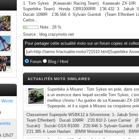
1. Tom Sykes (Kawasaki Racing Team) Kawasaki ZX-10R 1
Superbike Team) Honda CBR1000RR 1'36.432 3. Jakub S
Ducati 1098R 1'36.566 4. Sylvain Guintoli (Team Effenbert L
Carlos...
Note :
28
%
Source :
blog.crazymoto.net
Pour partager cette actualité moto sur un forum copiez et collez
Forum
Blog / Html
ACTUALITÉS MOTO SIMILAIRES
Superbike à Misano : Tom Sykes en pole, dans son m
a un exercice dans lequel excelle Tom Sykes, c'est
meilleur chrono ! Au guidon de sa Kawasaki ZX-10R,
 World
Superpole, et il a signé à Misano sa cinquième pole 
9
Classement Superpole WSBK12 à Silverstone: 1- Jakub Smrz
Team Effenbert) Ducati 1098R 2′20.810 2- Leon Camier (F
points
Suzuki) Suzuki GSX-R1000 2′20.846 3- Sylvain Guintoli
2′21.385 4- Leon Haslam (BMW Motorrad Motorsport) BMW 
à 12h27