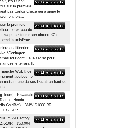
ait, les Ducati
rois sur la première
n'est pas Carlos Checa qui a signé le
alement lors...
our la première
eilleur temps peu de
et n'a pu améliorer son chrono. C'est
prend la troisième...
ière qualification
bike àDonington.
times tour dont il a le secret pour
amusé le terrain. Il...
e la manche WSBK de
êmement acerbes, le
 en mettant une de ses Ducati en haut de
 la...
cing Team) Kawasaki
e Team) Honda
Italia GoldBet) BMW S1000 RR
1'36.147 5....
Aprilia RSV4 Factory
 ZX-10R 1′53.904