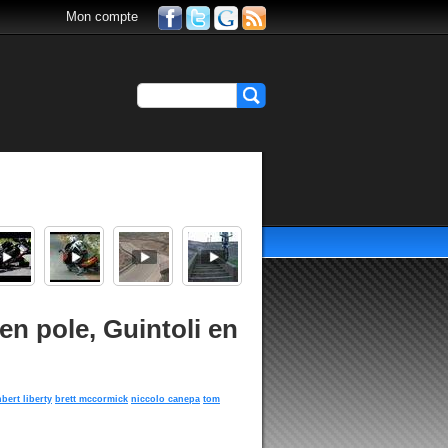
Mon compte
en pole, Guintoli en
nbert liberty
brett mccormick
niccolo canepa
tom