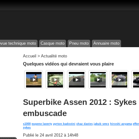
vue technique moto
Casque moto
Pneu moto
Annuaire moto
Accueil
>
Actualité moto
Quelques vidéos qui devraient vous plaire
Superbike Assen 2012 : Sykes 
embuscade
s1000
eugene laverty
ayrton badovini
chaz davies
jakub smrz
hiroshi aoyama
effe
sykes
Publié le
24 avril 2012 à 14h48