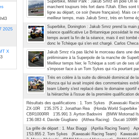
Superbike, Miller Park : Jakub Smrz en pole On le s
es
marchent toujours très fort dans l'Utah. Elles sont t
ligne au départ, ce soir (heure française). Mais ce 
meilleur temps, mais Jakub Smrz, très en forme ég
1h43
Superbike, Donington : Jakub Smrz prend la main p
7 2025
séance qualificative Le Britannique possédait le m
temps avant la fin de la séance, mais il est tombé 
donc le Tchèque qui s'en est chargé. Carlos Checa 
 MT X
Jakub Smrz n'a pas lâché le morceau dans une dern
53
préliminaire à la Superpole de la manche de Super
Meilleur temps hier, le Tchèque a sorti un de ses ul
s'imposer face à un Tom Sykes qui n'a pourtant pas 
Très en colère à la suite du déroulé dominical d
Monza qui lui avait inspiré des commentaires extr
team Liberty s'est replacé dans le domaine sportif
la hiérarchie à l'issue de la première qualification de
Résultats des qualifications : 1. Tom Sykes (Kawasaki Ra
ZX-10R 1'35.375 2. Jonathan Rea (Honda World Superbik
CBR1000RR 1'35.991 3. Ayrton Badovini (BMW Motorrad 
1'36.083 4. Davide Giugliano (Althea Racing) Ducati 1098R 
La grille de départ : 1. Max Biaggi (Aprilia Racing Team) 
1′53.855 2. Tom Sykes (Kawasaki Racing Team) Kawasaki