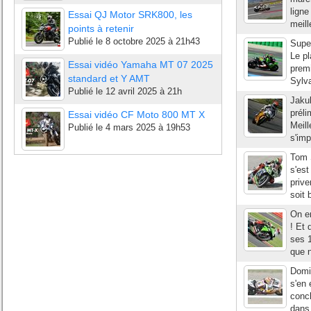
ligne
Essai QJ Motor SRK800, les
meill
points à retenir
Publié le
8 octobre 2025 à 21h43
Supe
Le pl
Essai vidéo Yamaha MT 07 2025
premi
standard et Y AMT
Sylva
Publié le
12 avril 2025 à 21h
Jakub
préli
Essai vidéo CF Moto 800 MT X
Meill
Publié le
4 mars 2025 à 19h53
s'imp
Tom S
s'est
prive
soit 
On e
! Et 
ses 1
que n
Domin
s'en
concl
dans 