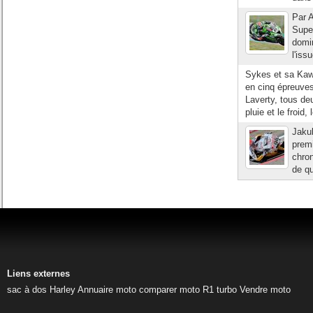
Par A
Super
domin
l'iss
Sykes et sa Kawa
en cinq épreuves 
Laverty, tous de
pluie et le froid, 
Jaku
premi
chron
de qu
Liens externes
sac à dos Harley
Annuaire moto
comparer moto
R1 turbo
Vendre moto