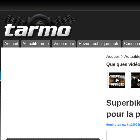
Accueil
Actualité moto
Video moto
Revue technique moto
Casque 
Accueil
>
Actualit
Quelques vidéos
Superbik
pour la 
donington park
s1000
l