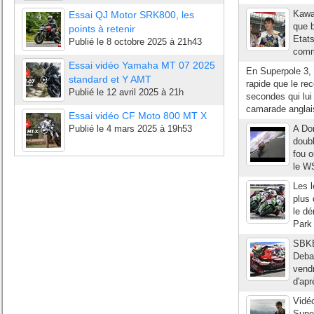
Kawas
Essai QJ Motor SRK800, les
que 
points à retenir
Etats
Publié le
8 octobre 2025 à 21h43
comme
Essai vidéo Yamaha MT 07 2025
En Superpole 3,
standard et Y AMT
rapide que le re
Publié le
12 avril 2025 à 21h
secondes qui lui
camarade angla
Essai vidéo CF Moto 800 MT X
Publié le
4 mars 2025 à 19h53
A Don
doubl
fou o
le W
Les 
plus 
le dé
Park 
SBKEs
Debar
vendr
d'apr
Vidéo
Supe