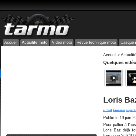
Accueil
Actualité moto
Video moto
Revue technique moto
Casque 
Accueil
>
Actualit
Quelques vidéos
Loris Ba
circuit
kawasaki
superb
Publié le
19 juin 2
Pour pallier à l'
Loris Baz déjà fo
European STK1000 