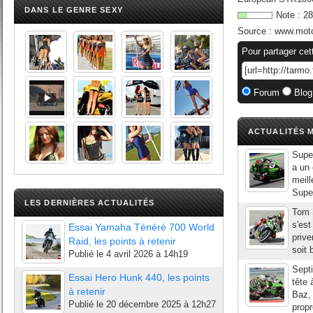
DANS LE GENRE SEXY
Note :
28
Source :
www.moto
Pour partager cet
Forum
Blog
ACTUALITÉS M
Super
a un 
meill
Super
LES DERNIÈRES ACTUALITÉS
Tom S
s'est
Essai Yamaha Ténéré 700 World
prive
Raid, les points à retenir
soit 
Publié le
4 avril 2026 à 14h19
Sept
Essai Hero Hunk 440, les points
tête 
à retenir
Baz,
Publié le
20 décembre 2025 à 12h27
prop