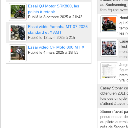
au Sachsenring, 
Essai QJ Motor SRK800, les
fera équipe avec
points à retenir
Publié le
8 octobre 2025 à 21h43
Honda
qui n
Essai vidéo Yamaha MT 07 2025
temps
standard et Y AMT
les n
Publié le
12 avril 2025 à 21h
Casey
n'est
Essai vidéo CF Moto 800 MT X
montr
Publié le
4 mars 2025 à 19h53
menac
Jorge
figur
premi
vrai 
Casey Stoner c
obtenu en 2011 c
fois ces cinq der
s'attend à avoir 
Stoner n'avait 
pneus en cas de 
au pilote austra
près de Stoner à 