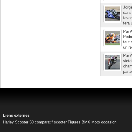
Jorge
dans 
favor
fera 
Par A
Pedr
faut 
un re
Par A
victo
champ
parte
Liens externes
Harley
Scooter 50
comparatif scooter
Figures BMX
Moto occasion