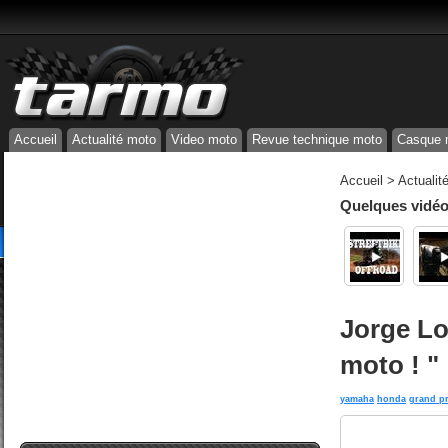
Accueil
Actualité moto
Video moto
Revue technique moto
Casque 
Accueil
>
Actualit
Quelques vidéos
Jorge Lo
moto ! "
yamaha
honda
grand pr