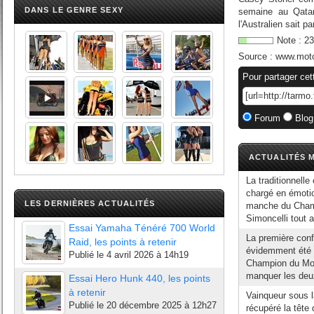
DANS LE GENRE SEXY
semaine au Qatar
l'Australien sait p
Note :
23
Source :
www.mot
Pour partager cet
Forum
Blog
ACTUALITÉS M
La traditionnell
chargé en émotio
LES DERNIÈRES ACTUALITÉS
manche du Cham
Simoncelli tout 
Essai Yamaha Ténéré 700 World
La première con
Raid, les points à retenir
évidemment été p
Publié le
4 avril 2026 à 14h19
Champion du Mond
manquer les deux
Essai Hero Hunk 440, les points
à retenir
Vainqueur sous 
Publié le
20 décembre 2025 à 12h27
récupéré la têt