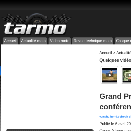
Accueil
Actualité moto
Video moto
Revue technique moto
Casque 
Accueil
>
Actualit
Quelques vidéos
Grand Pr
conféren
yamaha
honda
circuit
d
Publié le
6 avril 2
Casey Stoner com