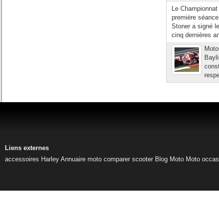
Le Championnat 
première séance
Stoner a signé l
cinq dernières a
Moto
Bayli
const
respe
Liens externes
accessoires Harley
Annuaire moto
comparer scooter
Blog Moto
Moto occas