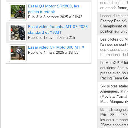
ses huit points 
Essai QJ Motor SRK800, les
en grande forme,
points à retenir
Leader du classe
Publié le
8 octobre 2025 à 21h43
Factory Racing)
Championnat du 
Essai vidéo Yamaha MT 07 2025
position sur un ci
standard et Y AMT
Publié le
12 avril 2025 à 21h
Les pilotes du M
l'année, se sont
Essai vidéo CF Moto 800 MT X
des classes a so
Publié le
4 mars 2025 à 19h53
International de 
Le MotoGP™ fait
deuxième épreuve 
presse avec pour
Racing Team Gres
Six pilotes étai
Amériques, afin 
(Movistar Yamah
Marc Márquez (R
99 – L'Espagne a
Prix : 85 en 250
les deux remport
25ème anniversai