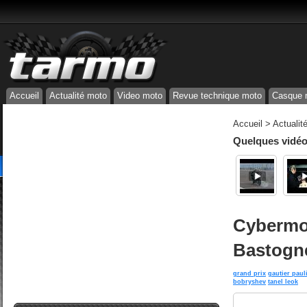
Accueil
Actualité moto
Video moto
Revue technique moto
Casque 
Accueil
>
Actualit
Quelques vidéos
Cybermo
Bastogn
grand prix
gautier paul
bobryshev
tanel leok