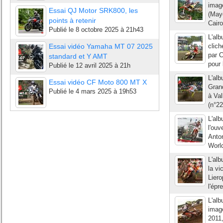
imag
Essai QJ Motor SRK800, les
(Maye
points à retenir
Cairo
Publié le
8 octobre 2025 à 21h43
L'al
Essai vidéo Yamaha MT 07 2025
clich
par C
standard et Y AMT
pour 
Publié le
12 avril 2025 à 21h
L'al
Essai vidéo CF Moto 800 MT X
Gran
Publié le
4 mars 2025 à 19h53
à Val
(n°22
L'al
l'ouv
Anton
Worl
L'al
la vi
Liero
l'épr
L'al
image
2011,