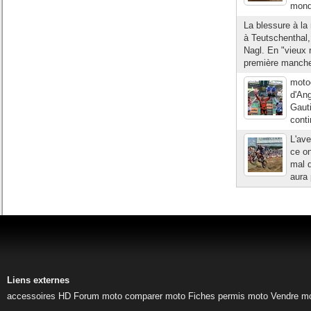
mond
La blessure à la
à Teutschenthal,
Nagl. En "vieux 
première manche,
moto
d'Ang
Gauti
conti
L'ave
ce o
mal d
aura 
Liens externes
accessoires HD
Forum moto
comparer moto
Fiches permis moto
Vendre m