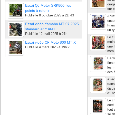
orage
Essai QJ Motor SRK800, les
sur c
points à retenir
Publié le
8 octobre 2025 à 21h43
Après
enco
Essai vidéo Yamaha MT 07 2025
Franc
standard et Y AMT
un ry
Publié le
12 avril 2025 à 21h
Le ci
moins
Essai vidéo CF Moto 800 MT X
une f
Publié le
4 mars 2025 à 19h53
menu
Ce we
fina
les m
des f
Avec
trans
disci
d'End
Le c
côté 
tout 
se dé