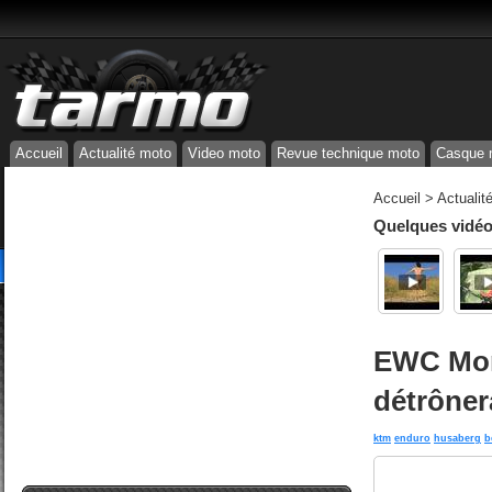
Accueil
Actualité moto
Video moto
Revue technique moto
Casque 
Accueil
>
Actualit
Quelques vidéos
EWC Mond
détrôner
ktm
enduro
husaberg
b