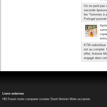
On ne perd pas 
seconde épreuve
les "hommes à ab
Portugal pourrait
Aprè
samed
copai
enro
KTM redistribue 
est au complet. 
effet, Antoine Mé
engagé dans cett
Liens externes
HD
Forum moto
comparer scooter
Stunt féminin
Moto occasion