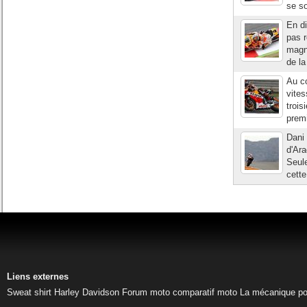
se so
En di
pas r
magn
de la
Au c
vite
trois
premi
Dani 
d'Ara
Seule
cette
Liens externes
Sweat shirt Harley Davidson
Forum moto
comparatif moto
La mécanique pou