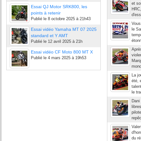
et so
Essai QJ Motor SRK800, les
HRC, 
points à retenir
d'ess
Publié le
8 octobre 2025 à 21h43
Vous
Essai vidéo Yamaha MT 07 2025
le Sa
tempo
standard et Y AMT
éton
Publié le
12 avril 2025 à 21h
Après
Essai vidéo CF Moto 800 MT X
viole
Publié le
4 mars 2025 à 19h53
Marq
monde
La jo
été, 
talen
le tr
Dani 
libre
pilot
repêc
Valen
d'ho
du ré