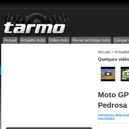
Accueil
Actualité moto
Video moto
Revue technique moto
Casque 
Accueil
>
Actualit
Quelques vidéos
Moto GP 
Pedrosa 
sachsenring
stefan bra
ngm forward