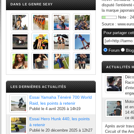
DANS LE GENRE SEXY
disputé l'entièret
la marque japonaise
Note :
24
Source :
www.euros
Pour partager cet
Forum
Blog
ACTUALITÉS M
Déco
Racin
LES DERNIÈRES ACTUALITÉS
d'int
engag
Essai Yamaha Ténéré 700 World
Moto
Raid, les points à retenir
et en
Publié le
4 avril 2026 à 14h19
14:4
ce d
Essai Hero Hunk 440, les points
à retenir
Après avoir trav
Publié le
20 décembre 2025 à 12h27
Circuit of the A