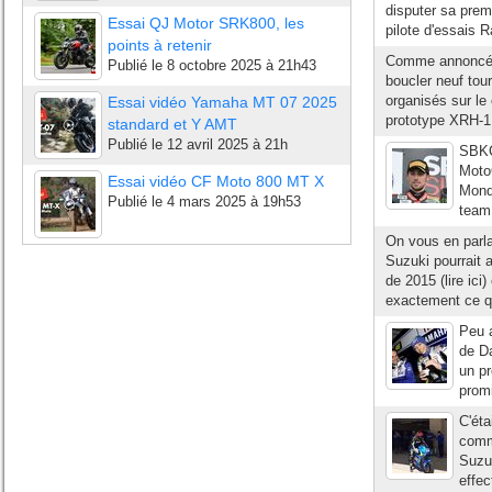
disputer sa prem
Essai QJ Motor SRK800, les
pilote d'essais R
points à retenir
Comme annoncé su
Publié le
8 octobre 2025 à 21h43
boucler neuf tou
organisés sur le 
Essai vidéo Yamaha MT 07 2025
prototype XRH-1, 
standard et Y AMT
Publié le
12 avril 2025 à 21h
SBKC
Moto
Essai vidéo CF Moto 800 MT X
Monde
Publié le
4 mars 2025 à 19h53
team 
On vous en parla
Suzuki pourrait a
de 2015 (lire ici
exactement ce q
Peu a
de Da
un pr
promi
C'éta
comm
Suzuk
effec