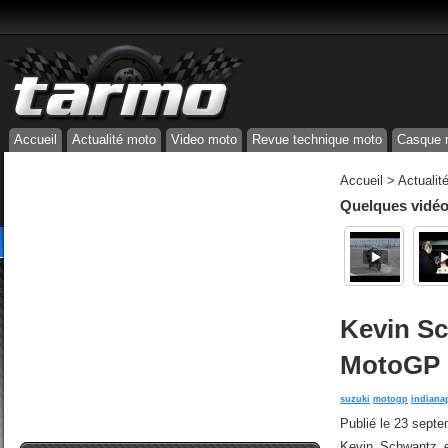
Accueil
Actualité moto
Video moto
Revue technique moto
Casque 
Accueil
>
Actualit
Quelques vidéos
Kevin S
MotoGP ?
suzuki
motogp
indiana
Publié le
23 septe
Kevin Schwantz e