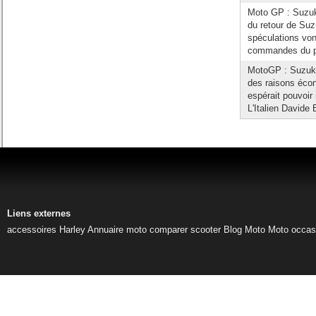
Moto GP : Suzuki
du retour de Su
spéculations von
commandes du pr
MotoGP : Suzuki 
des raisons écon
espérait pouvoir
L'Italien Davide B
Liens externes
accessoires Harley
Annuaire moto
comparer scooter
Blog Moto
Moto occas