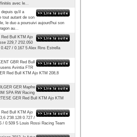
finités avec le...
depuis qu'il a
e tout autant de son
le, le duo a poursuivi aujourd'hui son
ragon au...
s Red Bull KTM Ajo
isse 229,7 2'02.050
0.427 / 0.167 5 Alex Rins Estrella
y KENT GBR Red Bull
usens Avintia FTR
GER Red Bull KTM Ajo KTM 208,8
s FOLGER GER Mapfre
ALOM SPA RW Racing
CORTESE GER Red Bull KTM Ajo KTM
s Red Bull KTM Ajo
3,6 2'38.128 0.727 /
6 / 0.509 5 Louis Rossi Racing Team