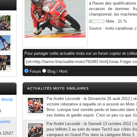
à l'heure des qualificatio
occasion de dominer. A
championnat, les machines
Note :
21
%
Source :
moto.caradisiac.
Pour partager cette actualité moto sur un forum copiez et collez
Forum
Blog / Html
ACTUALITÉS MOTO SIMILAIRES
Par André Lecondé - le Dimanche 26 août 2012 | réa
 World
victoire roborative à laquelle on a assisté en Moto 
Brno. Lorsque tout semble perdu et basculer dans le 
9
ses bottes et garder espoir. C'est un peu ce que Jo
points
Par André Lecondé - le Samedi 13 octobre 2012 | r
pour leMoto 2 au sein du team Tech3 aux côtés d'u
à 12h27
vainqueur en Grand Prix dans la catégorie Moto 3, 