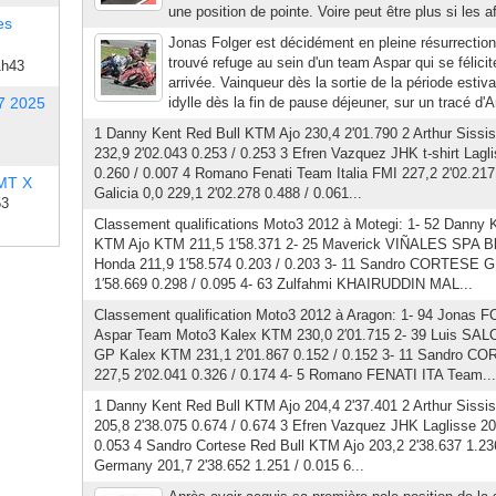
une position de pointe. Voire peut être plus si les af
es
Jonas Folger est décidément en pleine résurrection 
trouvé refuge au sein d'un team Aspar qui se félicit
1h43
arrivée. Vainqueur dès la sortie de la période estiva
7 2025
idylle dès la fin de pause déjeuner, sur un tracé d'A
1 Danny Kent Red Bull KTM Ajo 230,4 2'01.790 2 Arthur Sissi
232,9 2'02.043 0.253 / 0.253 3 Efren Vazquez JHK t-shirt Lagl
0.260 / 0.007 4 Romano Fenati Team Italia FMI 227,2 2'02.217 
 MT X
Galicia 0,0 229,1 2'02.278 0.488 / 0.061...
53
Classement qualifications Moto3 2012 à Motegi: 1- 52 Dann
KTM Ajo KTM 211,5 1′58.371 2- 25 Maverick VIÑALES SPA Bl
Honda 211,9 1′58.574 0.203 / 0.203 3- 11 Sandro CORTESE 
1′58.669 0.298 / 0.095 4- 63 Zulfahmi KHAIRUDDIN MAL...
Classement qualification Moto3 2012 à Aragon: 1- 94 Jona
Aspar Team Moto3 Kalex KTM 230,0 2′01.715 2- 39 Luis S
GP Kalex KTM 231,1 2′01.867 0.152 / 0.152 3- 11 Sandro 
227,5 2′02.041 0.326 / 0.174 4- 5 Romano FENATI ITA Team...
1 Danny Kent Red Bull KTM Ajo 204,4 2'37.401 2 Arthur Sissi
205,8 2'38.075 0.674 / 0.674 3 Efren Vazquez JHK Laglisse 20
0.053 4 Sandro Cortese Red Bull KTM Ajo 203,2 2'38.637 1.23
Germany 201,7 2'38.652 1.251 / 0.015 6...