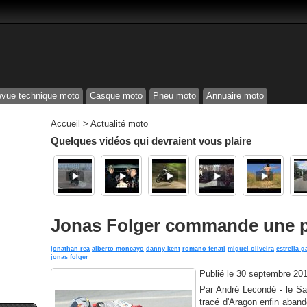
vue technique moto
Casque moto
Pneu moto
Annuaire moto
Accueil
>
Actualité moto
Quelques vidéos qui devraient vous plaire
Jonas Folger commande une p
jonathan rea
alberto moncayo
danny kent
romano fenati
miguel oliveira
estrella g
jonas folger
Publié le
30 septembre 20
Par André Lecondé - le Sa
tracé d'Aragon enfin aband