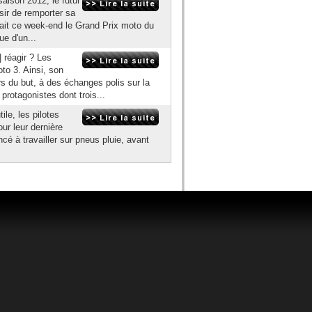
saison 2012, le futur
sir de remporter sa
llait ce week-end le Grand Prix moto du
e d'un...
 réagir ? Les
to 3. Ainsi, son
s du but, à des échanges polis sur la
protagonistes dont trois...
le, les pilotes
r leur dernière
é à travailler sur pneus pluie, avant