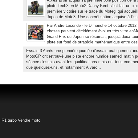
Après avoir acquis sa première pole position de la 
pliote Tech3 en Moto2 Danny Kent s'est fait un plai
première victoire sur le tracé du Motegi qui accuei
Japon de Moto3. Une concrétisation acquise à l'issu
Par André Lecondé - le Dimanche 14 octobre 2012 |
choses peuvent décidément évoluer très vitre enMo
Grand Prix du Japon se résumait, jusqu'à deux tour
piste sur fond de stratégie mathématique entre des 
Essais-3 Après une première journée d'essais pratiquement inuti
MotoGP ont retrouvé une piste encore humide samedi matin pou
séance d'essais avant les qualifications mais ont tous commenc
que quelques-uns, et notamment Álvaro...
o
R1 turbo
Vendre moto