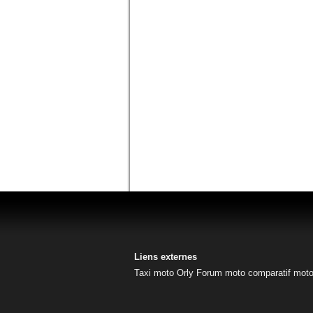
Liens externes
Taxi moto Orly
Forum moto
comparatif mot