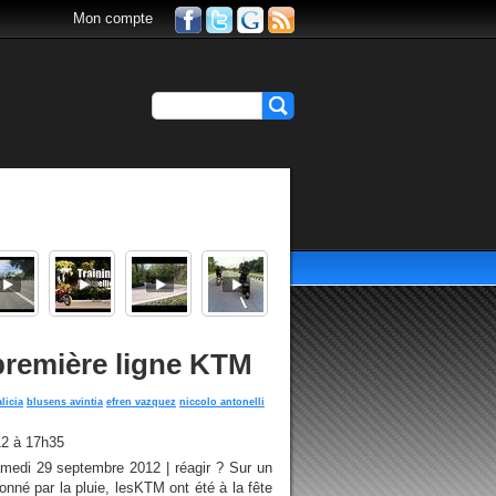
Mon compte
remière ligne KTM
alicia
blusens avintia
efren vazquez
niccolo antonelli
12 à 17h35
medi 29 septembre 2012 | réagir ? Sur un
onné par la pluie, lesKTM ont été à la fête