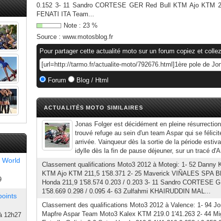
0.152 3- 11 Sandro CORTESE GER Red Bull KTM Ajo KTM 227
FENATI ITA Team...
Note :
23
%
Source :
www.motosblog.fr
Pour partager cette actualité moto sur un forum copiez et collez
Forum
Blog / Html
ACTUALITÉS MOTO SIMILAIRES
Jonas Folger est décidément en pleine résurrection 
trouvé refuge au sein d'un team Aspar qui se félicit
arrivée. Vainqueur dès la sortie de la période estiva
idylle dès la fin de pause déjeuner, sur un tracé d'A
 World
Classement qualifications Moto3 2012 à Motegi: 1- 52 Dann
KTM Ajo KTM 211,5 1′58.371 2- 25 Maverick VIÑALES SPA Bl
9
Honda 211,9 1′58.574 0.203 / 0.203 3- 11 Sandro CORTESE 
1′58.669 0.298 / 0.095 4- 63 Zulfahmi KHAIRUDDIN MAL...
points
Classement des qualifications Moto3 2012 à Valence: 1- 9
Mapfre Aspar Team Moto3 Kalex KTM 219.0 1′41.263 2- 44 
à 12h27