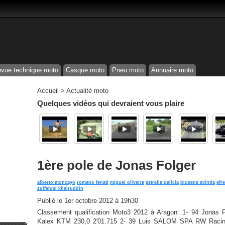
vue technique moto
Casque moto
Pneu moto
Annuaire moto
Accueil
>
Actualité moto
Quelques vidéos qui devraient vous plaire
1ère pole de Jonas Folger
alberto moncayo
romano fenati
miguel oliveira
estrella galicia
blusens avintia
efr
zulfahmi khairuddin
Publié le
1er octobre 2012 à 19h30
Classement qualification Moto3 2012 à Aragon: 1- 94 Jon
Kalex KTM 230,0 2′01.715 2- 39 Luis SALOM SPA RW Racin