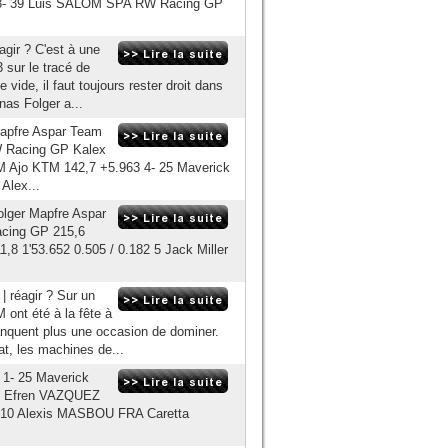
053 3- 39 Luis SALOM SPA RW Racing GP
gir ? C'est à une
3 sur le tracé de
vide, il faut toujours rester droit dans
nas Folger a...
apfre Aspar Team
W Racing GP Kalex
Ajo KTM 142,7 +5.963 4- 25 Maverick
Alex...
Folger Mapfre Aspar
acing GP 215,6
1,8 1'53.652 0.505 / 0.182 5 Jack Miller
 réagir ? Sur un
 ont été à la fête à
manquent plus une occasion de dominer.
t, les machines de...
 1- 25 Maverick
 7 Efren VAZQUEZ
- 10 Alexis MASBOU FRA Caretta