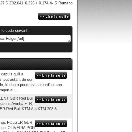
,5 2′02.041 0.326 / 0.174 4- 5 Romano
 le code suivant :
depuis qu'il a
e tout autant de son
le, le duo a poursuivi aujourd'hui son
ragon au...
y KENT GBR Red Bull
usens Avintia FTR
GER Red Bull KTM Ajo KTM 208,8
4 Jonas FOLGER GER
Miguel OLIVEIRA POR