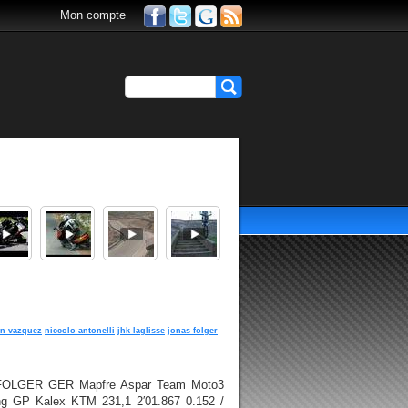
Mon compte
en vazquez
niccolo antonelli
jhk laglisse
jonas folger
as FOLGER GER Mapfre Aspar Team Moto3
g GP Kalex KTM 231,1 2′01.867 0.152 /