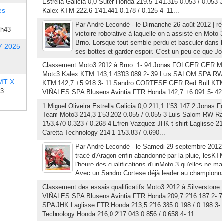
Estrella Galicia 0,0 Suter Honda 219.5 1′41.316 0.053 / 0.
es
Kalex KTM 222.6 1′41.441 0.178 / 0.125 4- 11...
Par André Lecondé - le Dimanche 26 août 2012 | réa
1h43
victoire roborative à laquelle on a assisté en Moto 
Brno. Lorsque tout semble perdu et basculer dans le 
7 2025
ses bottes et garder espoir. C'est un peu ce que Jo
Classement Moto3 2012 à Brno: 1- 94 Jonas FOLGER GER M
Moto3 Kalex KTM 143,1 43′03.089 2- 39 Luis SALOM SPA R
 MT X
KTM 142,7 +5.918 3- 11 Sandro CORTESE GER Red Bull KTM 
53
VIÑALES SPA Blusens Avintia FTR Honda 142,7 +6.091 5- 42 
1 Miguel Oliveira Estrella Galicia 0,0 211,1 1'53.147 2 Jonas 
Team Moto3 214,3 1'53.202 0.055 / 0.055 3 Luis Salom RW R
1'53.470 0.323 / 0.268 4 Efren Vazquez JHK t-shirt Laglisse 21
Caretta Technology 214,1 1'53.837 0.690...
Par André Lecondé - le Samedi 29 septembre 2012 |
tracé d'Aragon enfin abandonné par la pluie, lesKTM
l'heure des qualifications d'unMoto 3 qu'elles ne 
Avec un Sandro Cortese déjà leader au championna
Classement des essais qualificatifs Moto3 2012 à Silverstone:
VIÑALES SPA Blusens Avintia FTR Honda 209,7 2′16.187 2-
SPA JHK Laglisse FTR Honda 213,5 2′16.385 0.198 / 0.198 3
Technology Honda 216,0 2′17.043 0.856 / 0.658 4- 11...